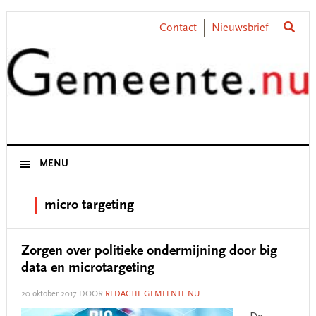
Skip
Skip
Skip
Skip
to
to
to
to
Contact
Nieuwsbrief
primary
main
primary
footer
navigation
content
sidebar
MENU
micro targeting
Zorgen over politieke ondermijning door big
data en microtargeting
20 oktober 2017
DOOR
REDACTIE GEMEENTE.NU