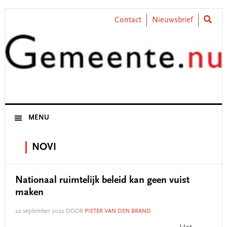
Skip
Skip
Skip
Skip
to
to
to
to
Contact
Nieuwsbrief
primary
main
primary
footer
navigation
content
sidebar
MENU
NOVI
Nationaal ruimtelijk beleid kan geen vuist
maken
22 september 2022
DOOR
PIETER VAN DEN BRAND