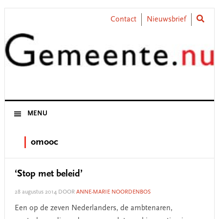
Skip
Skip
Skip
Skip
to
to
to
to
Contact
Nieuwsbrief
primary
main
primary
footer
navigation
content
sidebar
MENU
omooc
‘Stop met beleid’
28 augustus 2014
DOOR
ANNE-MARIE NOORDENBOS
Een op de zeven Nederlanders, de ambtenaren,