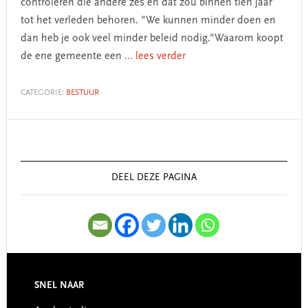
controleren die andere zes en dat zou binnen tien jaar
tot het verleden behoren. "We kunnen minder doen en
dan heb je ook veel minder beleid nodig."Waarom koopt
de ene gemeente een
... lees verder
CATEGORIE:
BESTUUR
Primary
Sidebar
DEEL DEZE PAGINA
SNEL NAAR
Footer