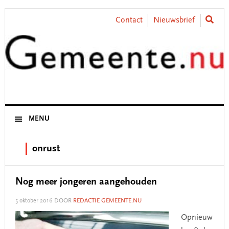
Skip
Skip
Skip
Skip
to
to
to
to
Contact
Nieuwsbrief
primary
main
primary
footer
navigation
content
sidebar
MENU
onrust
Nog meer jongeren aangehouden
5 oktober 2016
DOOR
REDACTIE GEMEENTE.NU
Opnieuw