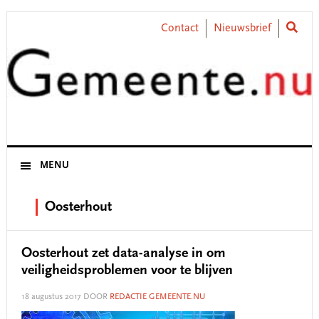
Skip
Skip
Skip
Skip
to
to
to
to
Contact
Nieuwsbrief
primary
main
primary
footer
navigation
content
sidebar
MENU
Oosterhout
Oosterhout zet data-analyse in om
veiligheidsproblemen voor te blijven
18 augustus 2017
DOOR
REDACTIE GEMEENTE.NU