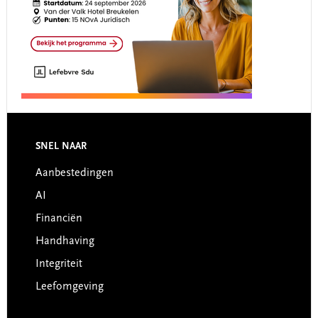
Footer
SNEL NAAR
Aanbestedingen
AI
Financiën
Handhaving
Integriteit
Leefomgeving