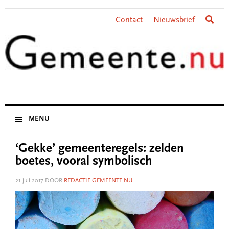
Skip
Skip
Skip
Skip
to
to
to
to
Contact
Nieuwsbrief
primary
main
primary
footer
navigation
content
sidebar
MENU
‘Gekke’ gemeenteregels: zelden
boetes, vooral symbolisch
21 juli 2017
DOOR
REDACTIE GEMEENTE.NU