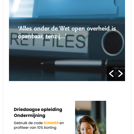
‘Alles onder de Wet open overheid is
‘Nie
openbaar, tenzij…’
roep