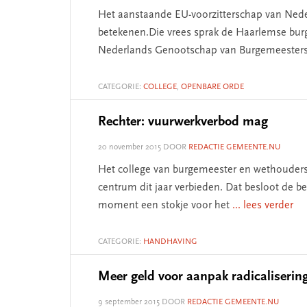
Het aanstaande EU-voorzitterschap van Nede
betekenen.Die vrees sprak de Haarlemse burg
Nederlands Genootschap van Burgemeesters
CATEGORIE:
COLLEGE
,
OPENBARE ORDE
Rechter: vuurwerkverbod mag
20 november 2015
DOOR
REDACTIE GEMEENTE.NU
Het college van burgemeester en wethouders 
centrum dit jaar verbieden. Dat besloot de be
moment een stokje voor het
... lees verder
CATEGORIE:
HANDHAVING
Meer geld voor aanpak radicaliserin
9 september 2015
DOOR
REDACTIE GEMEENTE.NU