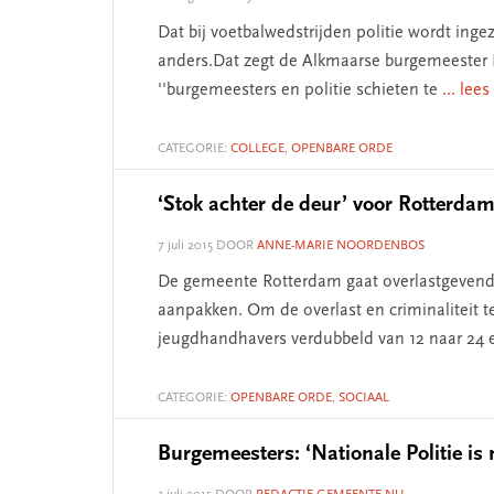
Dat bij voetbalwedstrijden politie wordt inge
anders.Dat zegt de Alkmaarse burgemeester 
''burgemeesters en politie schieten te
... lee
CATEGORIE:
COLLEGE
,
OPENBARE ORDE
‘Stok achter de deur’ voor Rotterda
7 juli 2015
DOOR
ANNE-MARIE NOORDENBOS
De gemeente Rotterdam gaat overlastgevend
aanpakken. Om de overlast en criminaliteit t
jeugdhandhavers verdubbeld van 12 naar 24
CATEGORIE:
OPENBARE ORDE
,
SOCIAAL
Burgemeesters: ‘Nationale Politie is n