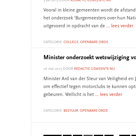
3 juli 2015
DOOR
REDACTIE GEMEENTE.NU
Vooral in kleine gemeenten wordt de afstand t
het onderzoek 'Burgemeesters over hun Nation
uitgevoerd in opdracht van de
... lees verder
CATEGORIE:
COLLEGE
,
OPENBARE ORDE
Minister onderzoekt wetswijziging v
26 mei 2015
DOOR
REDACTIE GEMEENTE.NU
Minister Ard van der Steur van Veiligheid en 
om effectief tegen motorclubs te kunnen optr
gebeuren. Wellicht is het
... lees verder
CATEGORIE:
BESTUUR
,
OPENBARE ORDE