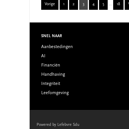
Interim
Vorige
1
2
3
4
5
…
18
Page
Page
Page
Page
Page
Page
pages
omitted
SNEL NAAR
Footer
Aanbestedingen
AI
Financiën
Handhaving
Integriteit
Leefomgeving
Powered by Lefebvre Sdu