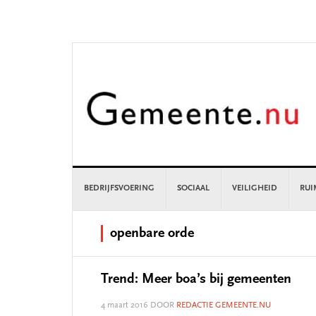
Skip
Skip
Skip
Skip
to
to
to
to
primary
main
primary
footer
navigation
content
sidebar
BEDRIJFSVOERING
SOCIAAL
VEILIGHEID
RUI
openbare orde
Trend: Meer boa’s bij gemeenten
4 maart 2016
DOOR
REDACTIE GEMEENTE.NU