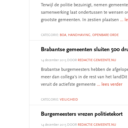
Terwijl de politie bezuinigt, nemen gemeent
samenwerking laat ondertussen te wensen ove
grootste gemeenten. In zestien plaatsen
... 
CATEGORIE:
BOA
,
HANDHAVING
,
OPENBARE ORDE
Brabantse gemeenten sluiten 500 d
14 december 2015
DOOR
REDACTIE GEMEENTE.NU
Brabantse burgemeesters hebben de afgelopen
meer dan collega's in de rest van het landDit
veruit de actiefste gemeente
... lees verder
CATEGORIE:
VEILIGHEID
Burgemeesters vrezen politietekort
14 december 2015
DOOR
REDACTIE GEMEENTE.NU