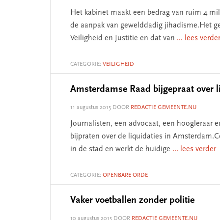
Het kabinet maakt een bedrag van ruim 4 mil
de aanpak van gewelddadig jihadisme.Het gel
Veiligheid en Justitie en dat van
... lees verde
CATEGORIE:
VEILIGHEID
Amsterdamse Raad bijgepraat over li
11 augustus 2015
DOOR
REDACTIE GEMEENTE.NU
Journalisten, een advocaat, een hoogleraar
bijpraten over de liquidaties in Amsterdam.Ce
in de stad en werkt de huidige
... lees verder
CATEGORIE:
OPENBARE ORDE
Vaker voetballen zonder politie
10 augustus 2015
DOOR
REDACTIE GEMEENTE.NU