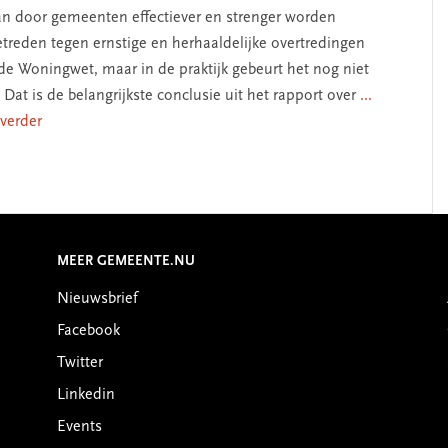
an door gemeenten effectiever en strenger worden
treden tegen ernstige en herhaaldelijke overtredingen
de Woningwet, maar in de praktijk gebeurt het nog niet
. Dat is de belangrijkste conclusie uit het rapport over
...
 verder
MEER GEMEENTE.NU
Nieuwsbrief
Facebook
Twitter
Linkedin
Events