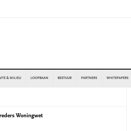
MTE & MILIEU
LOOPBAAN
BESTUUR
PARTNERS
WHITEPAPERS
P
S
treders Woningwet