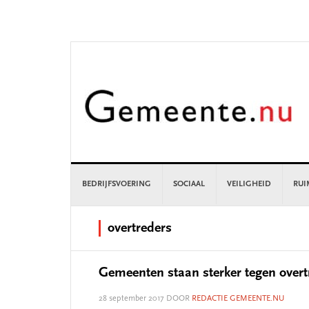
Skip
Skip
Skip
Skip
to
to
to
to
primary
main
primary
footer
navigation
content
sidebar
BEDRIJFSVOERING
SOCIAAL
VEILIGHEID
RUI
overtreders
Gemeenten staan sterker tegen over
28 september 2017
DOOR
REDACTIE GEMEENTE.NU