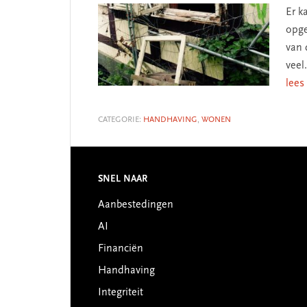
Er k
opge
van 
veel
lees
CATEGORIE:
HANDHAVING
,
WONEN
SNEL NAAR
Footer
Aanbestedingen
AI
Financiën
Handhaving
Integriteit