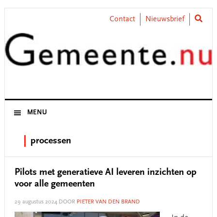
Skip
Skip
Skip
Skip
to
to
to
to
Contact
Nieuwsbrief
primary
main
primary
footer
navigation
content
sidebar
MENU
processen
Pilots met generatieve AI leveren inzichten op
voor alle gemeenten
29 augustus 2024
DOOR
PIETER VAN DEN BRAND