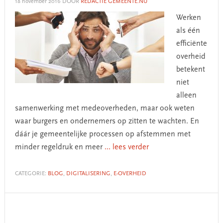
18 november 2016
DOOR
REDACTIE GEMEENTE.NU
Werken
als één
efficiënte
overheid
betekent
niet
alleen
samenwerking met medeoverheden, maar ook weten
waar burgers en ondernemers op zitten te wachten. En
dáár je gemeentelijke processen op afstemmen met
minder regeldruk en meer
... lees verder
CATEGORIE:
BLOG
,
DIGITALISERING
,
E-OVERHEID
Primary
Sidebar