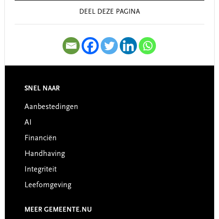
DEEL DEZE PAGINA
SNEL NAAR
Footer
Aanbestedingen
AI
Financiën
Handhaving
Integriteit
Leefomgeving
MEER GEMEENTE.NU