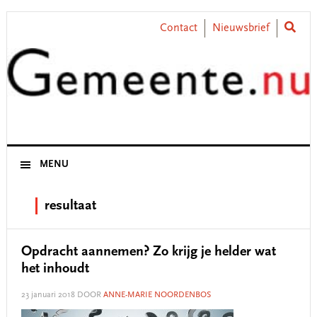
Skip
Skip
Skip
Skip
to
to
to
to
Contact
Nieuwsbrief
primary
main
primary
footer
navigation
content
sidebar
MENU
resultaat
Opdracht aannemen? Zo krijg je helder wat
het inhoudt
23 januari 2018
DOOR
ANNE-MARIE NOORDENBOS