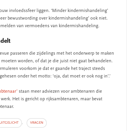
jouw invloedssfeer liggen. ‘Minder kindermishandeling’
‘Meer bewustwording over kindermishandeling’ ook niet.
t melden van vermoedens van kindermishandeling.
ndelt
e revue passeren die zijdelings met het onderwerp te maken
moeten worden, of dat je die juist niet gaat behandelen.
ormuleren voorkom je dat er gaande het traject steeds
hesen onder het motto: ‘oja, dat moet er ook nog in’.’
mbtenaar’
staan meer adviezen voor ambtenaren die
werk. Het is gericht op rijksambtenaren, maar bevat
btenaar.
UITGELICHT
,
VRAGEN