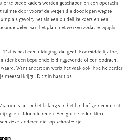
SEGMENT
dat er te brede kaders worden geschapen en een opdracht
uíst ruimte door vooraf de wegen die doodlopen weg te
lomp als gevolg, net als een duidelijke koers en een
ke onderdelen van het plan niet werken zodat je bijtijds
 ‘Dat is best een uitdaging, dat geef ik onmiddellijk toe,
sen (denk een bepalende leidinggevende of een opdracht
te waard. Want andersom werkt het vaak ook: hoe helderder
 meestal krijgt.’ Dit zijn haar tips:
lijk leiderschap
‘Met een integrale aan
j zelfkennis’
kun je de jeugd beter
helpen’
aarom is het in het belang van het land of gemeente dat
tuurlijk geen afdoende reden. Een goede reden klinkt
ch zieke kinderen niet op schoolreisje.’
veren