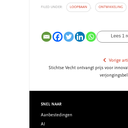
FILED UNDER:
LOOPBAAN
,
ONTWIKKELING
Lees 1 r
Vorige art
Stichtse Vecht ontvangt prijs voor innovat
verjongingsbel
Reader
Interactions
Footer
SNEL NAAR
Aanbestedingen
AI