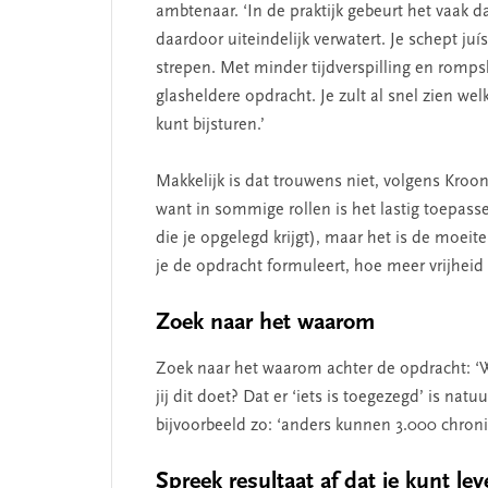
SEGMENT
SEGMENT
ambtenaar. ‘In de praktijk gebeurt het vaak 
daardoor uiteindelijk verwatert. Je schept j
strepen. Met minder tijdverspilling en romps
glasheldere opdracht. Je zult al snel zien wel
kunt bijsturen.’
Makkelijk is dat trouwens niet, volgens Kroon.
want in sommige rollen is het lastig toepas
die je opgelegd krijgt), maar het is de moei
je de opdracht formuleert, hoe meer vrijheid je
De missie van Segment
‘Persoon
begint bi
Zoek naar het waarom
Zoek naar het waarom achter de opdracht: ‘W
jij dit doet? Dat er ‘iets is toegezegd’ is na
bijvoorbeeld zo: ‘anders kunnen 3.000 chronis
Spreek resultaat af dat je kunt le