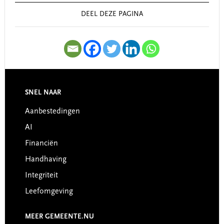
DEEL DEZE PAGINA
SNEL NAAR
Footer
Aanbestedingen
AI
Financiën
Handhaving
Integriteit
Leefomgeving
MEER GEMEENTE.NU