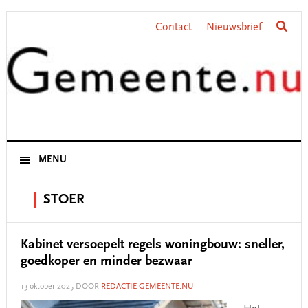
Skip
Skip
Skip
Skip
to
to
to
to
Contact
Nieuwsbrief
primary
main
primary
footer
navigation
content
sidebar
MENU
STOER
Kabinet versoepelt regels woningbouw: sneller,
goedkoper en minder bezwaar
13 oktober 2025
DOOR
REDACTIE GEMEENTE.NU