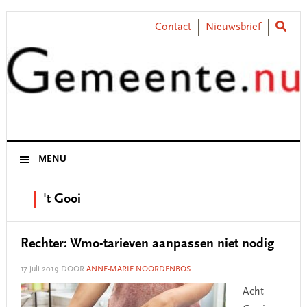
Skip
Skip
Skip
Skip
to
to
to
to
Contact
Nieuwsbrief
primary
main
primary
footer
navigation
content
sidebar
MENU
't Gooi
Rechter: Wmo-tarieven aanpassen niet nodig
17 juli 2019
DOOR
ANNE-MARIE NOORDENBOS
Acht