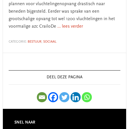
plannen voor vluchtelingenopvang drastisch naar
beneden bijgesteld. Eerder was sprake van een
grootschalige opvang tot wel 1200 vluchtelingen in het
voormalige azc CrailoDe
... lees verder
CATEGORIE:
BESTUUR
,
SOCIAAL
Primary
Sidebar
DEEL DEZE PAGINA
SNEL NAAR
Footer