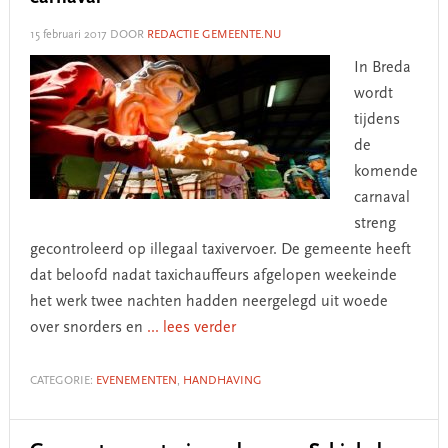
15 februari 2017
DOOR
REDACTIE GEMEENTE.NU
In Breda
wordt
tijdens
de
komende
carnaval
streng
gecontroleerd op illegaal taxivervoer. De gemeente heeft
dat beloofd nadat taxichauffeurs afgelopen weekeinde
het werk twee nachten hadden neergelegd uit woede
over snorders en
... lees verder
CATEGORIE:
EVENEMENTEN
,
HANDHAVING