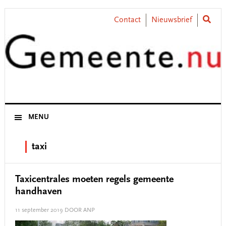
Skip
Skip
Skip
Skip
to
to
to
to
Contact
Nieuwsbrief
primary
main
primary
footer
navigation
content
sidebar
MENU
taxi
Taxicentrales moeten regels gemeente
handhaven
11 september 2019
DOOR ANP