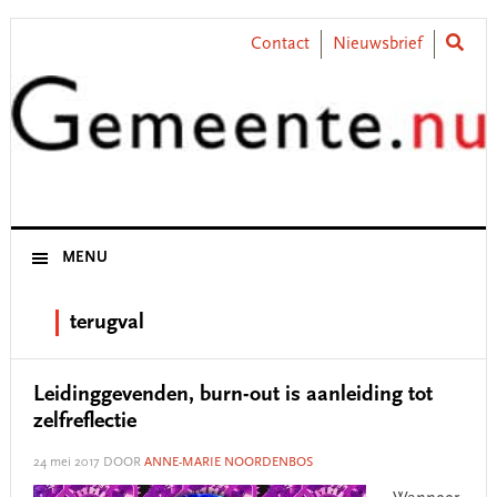
Skip
Skip
Skip
Skip
to
to
to
to
Contact
Nieuwsbrief
primary
main
primary
footer
navigation
content
sidebar
MENU
terugval
Leidinggevenden, burn-out is aanleiding tot
zelfreflectie
24 mei 2017
DOOR
ANNE-MARIE NOORDENBOS