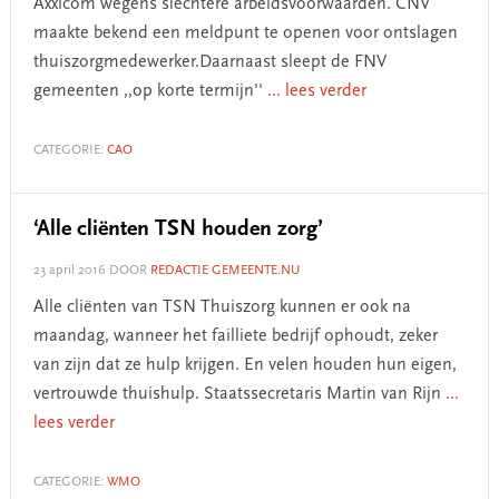
Axxicom wegens slechtere arbeidsvoorwaarden. CNV
maakte bekend een meldpunt te openen voor ontslagen
thuiszorgmedewerker.Daarnaast sleept de FNV
gemeenten ,,op korte termijn''
... lees verder
CATEGORIE:
CAO
‘Alle cliënten TSN houden zorg’
23 april 2016
DOOR
REDACTIE GEMEENTE.NU
Alle cliënten van TSN Thuiszorg kunnen er ook na
maandag, wanneer het failliete bedrijf ophoudt, zeker
van zijn dat ze hulp krijgen. En velen houden hun eigen,
vertrouwde thuishulp. Staatssecretaris Martin van Rijn
...
lees verder
CATEGORIE:
WMO