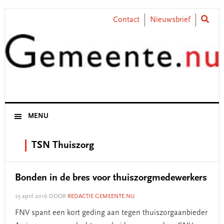
Skip
Skip
Skip
Skip
to
to
to
to
Contact
Nieuwsbrief
primary
main
primary
footer
navigation
content
sidebar
MENU
TSN Thuiszorg
Bonden in de bres voor thuiszorgmedewerkers
25 april 2016
DOOR
REDACTIE GEMEENTE.NU
FNV spant een kort geding aan tegen thuiszorgaanbieder