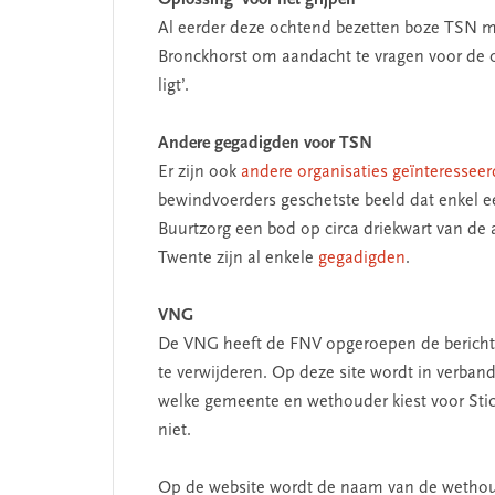
Oplossing ‘voor het grijpen’
Al eerder deze ochtend bezetten boze TSN m
Bronckhorst om aandacht te vragen voor de 
ligt’.
Andere gegadigden voor TSN
Er zijn ook
andere organisaties geïnteressee
bewindvoerders geschetste beeld dat enkel e
Buurtzorg een bod op circa driekwart van de a
Twente zijn al enkele
gegadigden
.
VNG
SEGMENT
De VNG heeft de FNV opgeroepen de bericht
te verwijderen. Op deze site wordt in verba
welke gemeente en wethouder kiest voor Stic
niet.
Op de website wordt de naam van de wethou