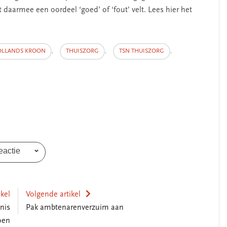
 daarmee een oordeel ‘goed’ of ‘fout’ velt. Lees hier het
erschap
‘Met een integrale aanpak
LLANDS KROON
,
THUISZORG
,
TSN THUISZORG
,
nis’
kun je de jeugd beter
helpen’
eactie
ikel
Volgende artikel
nis
Pak ambtenarenverzuim aan
oen