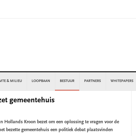
MTE & MILIEU
LOOPBAAN
BESTUUR
PARTNERS
WHITEPAPERS
P
ezet gemeentehuis
S
 Hollands Kroon bezet om een oplossing te vragen voor de
het bezette gemeentehuis een politiek debat plaatsvinden