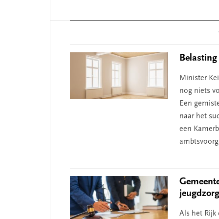
Reader
Interactions
Belasting
Minister Kei
nog niets v
Een gemiste
naar het suc
een Kamerbr
ambtsvoorg
Gemeenten
jeugdzor
Als het Rij