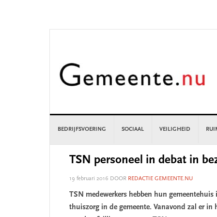
Skip
Skip
Skip
Skip
to
to
to
to
primary
main
primary
footer
navigation
content
sidebar
BEDRIJFSVOERING
SOCIAAL
VEILIGHEID
RUI
TSN personeel in debat in b
19 februari 2016
DOOR
REDACTIE GEMEENTE.NU
TSN medewerkers hebben hun gemeentehuis in
thuiszorg in de gemeente. Vanavond zal er in 