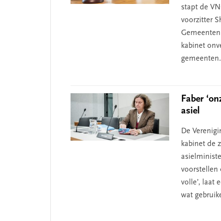
stapt de VN
voorzitter 
Gemeenten l
kabinet onv
gemeenten. 
Faber ‘on
asiel
De Verenig
kabinet de 
asielminist
voorstellen 
volle’, laat
wat gebruikel