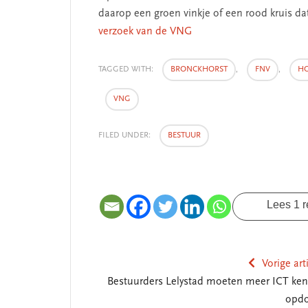
daarop een groen vinkje of een rood kruis dat
verzoek van de VNG
 missie van Segment
‘Persoonlijk leid
TAGGED WITH:
BRONCKHORST
,
FNV
,
HO
begint bij zelfken
VNG
FILED UNDER:
BESTUUR
Lees 1 r
Vorige art
Bestuurders Lelystad moeten meer ICT ken
opd