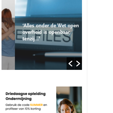
‘Alles onder de Wet open
‘Nieuwe lo
overheid is openbaar,
school ro
tenzij…’
op’