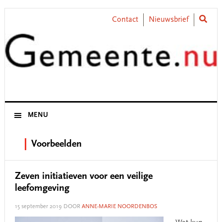
Skip
Skip
Skip
Skip
to
to
to
to
Contact
Nieuwsbrief
primary
main
primary
footer
navigation
content
sidebar
MENU
Voorbeelden
Zeven initiatieven voor een veilige
leefomgeving
15 september 2019
DOOR
ANNE-MARIE NOORDENBOS