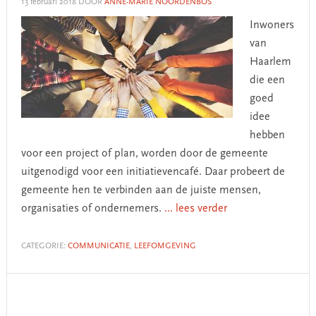
13 februari 2018
DOOR
ANNE-MARIE NOORDENBOS
Inwoners
van
Haarlem
die een
goed
idee
hebben
voor een project of plan, worden door de gemeente
uitgenodigd voor een initiatievencafé. Daar probeert de
gemeente hen te verbinden aan de juiste mensen,
organisaties of ondernemers.
... lees verder
CATEGORIE:
COMMUNICATIE
,
LEEFOMGEVING
Primary
Sidebar