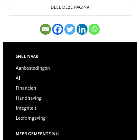
DEEL DEZE PAGINA
SNEL NAAR
Footer
Aanbestedingen
AI
Financiën
Handhaving
Integriteit
Leefomgeving
MEER GEMEENTE.NU