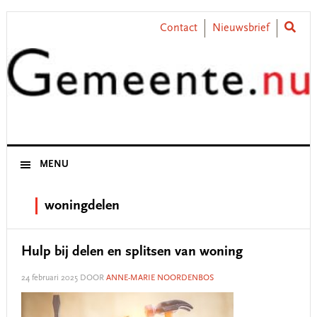
Skip
Skip
Skip
Skip
to
to
to
to
Contact
Nieuwsbrief
primary
main
primary
footer
navigation
content
sidebar
MENU
woningdelen
Hulp bij delen en splitsen van woning
24 februari 2025
DOOR
ANNE-MARIE NOORDENBOS