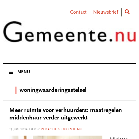
Skip
Skip
Skip
Skip
to
to
to
to
Contact
Nieuwsbrief
primary
main
primary
footer
navigation
content
sidebar
MENU
woningwaarderingsstelsel
Meer ruimte voor verhuurders: maatregelen
middenhuur verder uitgewerkt
17 juni 2026
DOOR
REDACTIE GEMEENTE.NU