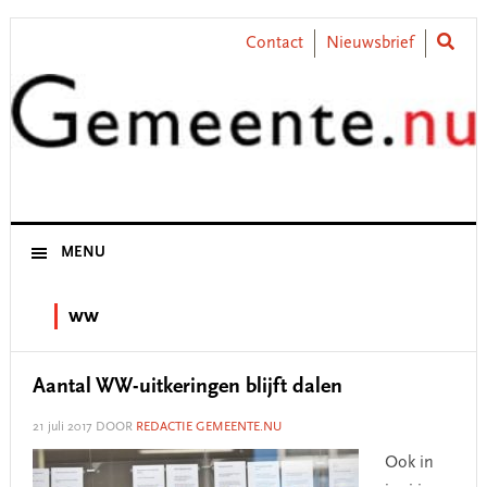
Skip
Skip
Skip
Skip
to
to
to
to
Contact
Nieuwsbrief
primary
main
primary
footer
navigation
content
sidebar
MENU
ww
Aantal WW-uitkeringen blijft dalen
21 juli 2017
DOOR
REDACTIE GEMEENTE.NU
Ook in