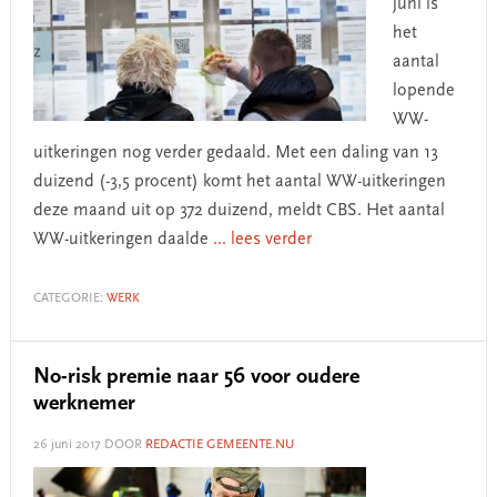
juni is
het
aantal
lopende
WW-
uitkeringen nog verder gedaald. Met een daling van 13
duizend (-3,5 procent) komt het aantal WW-uitkeringen
deze maand uit op 372 duizend, meldt CBS. Het aantal
WW-uitkeringen daalde
... lees verder
CATEGORIE:
WERK
No-risk premie naar 56 voor oudere
werknemer
26 juni 2017
DOOR
REDACTIE GEMEENTE.NU