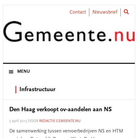
Skip
Skip
Skip
Skip
to
to
to
to
Contact
Nieuwsbrief
primary
main
primary
footer
navigation
content
sidebar
MENU
Infrastructuur
Den Haag verkoopt ov-aandelen aan NS
5 april 2013
DOOR
REDACTIE GEMEENTE.NU
De samenwerking tussen vervoerbedrijven NS en HTM