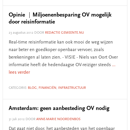
Opinie
Miljoenenbesparing OV mogelijk
door reisinformatie
23 augustus 2012
DOOR
REDACTIE GEMEENTE.NU
Real-time reisinformatie kan ook mooi de weg wijzen
naar beter en goedkoper openbaar vervoer, zoals
berekeningen al laten zien. - VISIE - Niels van Oort Over
informatie heeft de hedendaagse OV-reiziger steeds
...
lees verder
CATEGORIE:
BLOG
,
FINANCIËN
,
INFRASTRUCTUUR
Amsterdam: geen aanbesteding OV nodig
31 juli 2012
DOOR
ANNE-MARIE NOORDENBOS
Dat gaat niet door, het aanbesteden van het openbaar