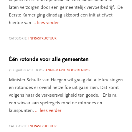
bepalen of ze hun openbaar vervoer aanbesteden of
laten verzorgen door een gemeentelijk vervoerbedrijf. De
Eerste Kamer ging dinsdag akkoord een initiatiefwet
hiertoe van
... lees verder
CATEGORIE:
INFRASTRUCTUUR
Één rotonde voor alle gemeenten
31 augustus 2012
DOOR
ANNE-MARIE NOORDENBOS
Minister Schultz van Haegen wil graag dat alle kruisingen
en rotondes er overal hetzelfde uit gaan zien. Dat komt
volgens haar de verkeersveiligheid ten goede. "Er is nu
een wirwar aan spelregels rond de rotondes en
kruispunten.
... lees verder
CATEGORIE:
INFRASTRUCTUUR