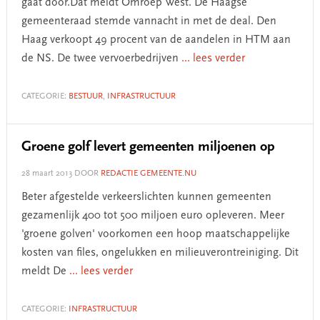
gaat door.Dat meldt Omroep West. De Haagse
gemeenteraad stemde vannacht in met de deal. Den
Haag verkoopt 49 procent van de aandelen in HTM aan
de NS. De twee vervoerbedrijven
... lees verder
CATEGORIE:
BESTUUR
,
INFRASTRUCTUUR
Groene golf levert gemeenten miljoenen op
28 maart 2013
DOOR
REDACTIE GEMEENTE.NU
Beter afgestelde verkeerslichten kunnen gemeenten
gezamenlijk 400 tot 500 miljoen euro opleveren. Meer
'groene golven' voorkomen een hoop maatschappelijke
kosten van files, ongelukken en milieuverontreiniging. Dit
meldt De
... lees verder
CATEGORIE:
INFRASTRUCTUUR