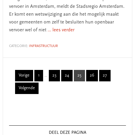
vervoer in Amsterdam, meldt de Stadsregio Amsterdam.
Er komt een wetswijziging aan die het mogelijk maakt
voor gemeenten om zelf te besluiten hun openbaar
vervoer wel of niet
... lees verder
CATEGORIE:
INFRASTRUCTUUR
Interim
Vorige
1
…
23
24
25
26
27
Page
Page
Page
Page
Page
Page
pages
Volgende
omitted
Primary
Sidebar
DEEL DEZE PAGINA