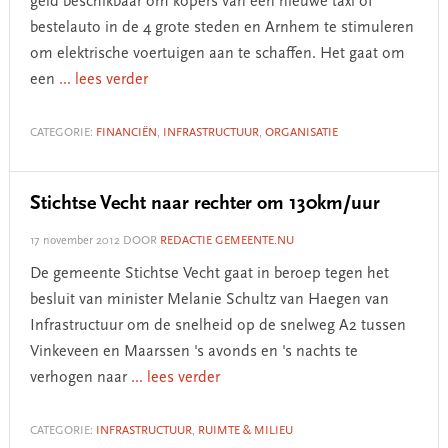
geld beschikbaar om kopers van een nieuwe taxi of
bestelauto in de 4 grote steden en Arnhem te stimuleren
om elektrische voertuigen aan te schaffen. Het gaat om
een
... lees verder
CATEGORIE:
FINANCIËN
,
INFRASTRUCTUUR
,
ORGANISATIE
Stichtse Vecht naar rechter om 130km/uur
17 november 2012
DOOR
REDACTIE GEMEENTE.NU
De gemeente Stichtse Vecht gaat in beroep tegen het
besluit van minister Melanie Schultz van Haegen van
Infrastructuur om de snelheid op de snelweg A2 tussen
Vinkeveen en Maarssen 's avonds en 's nachts te
verhogen naar
... lees verder
CATEGORIE:
INFRASTRUCTUUR
,
RUIMTE & MILIEU