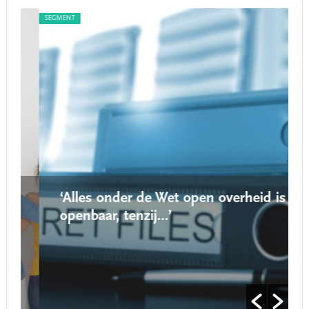
SEGMENT
SEG
‘Alles onder de Wet open overheid is
openbaar, tenzij…’