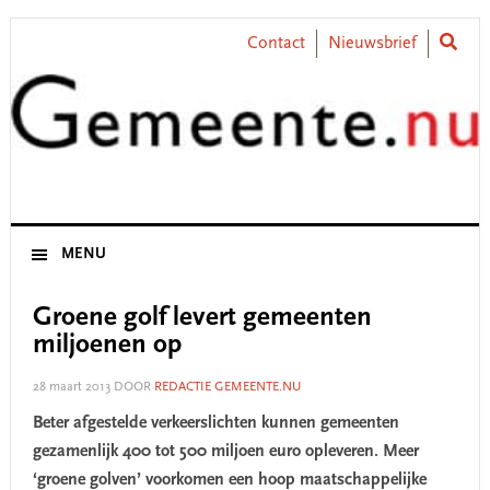
Skip
Skip
Skip
Skip
to
to
to
to
Contact
Nieuwsbrief
primary
main
primary
footer
navigation
content
sidebar
MENU
Groene golf levert gemeenten
miljoenen op
28 maart 2013
DOOR
REDACTIE GEMEENTE.NU
Beter afgestelde verkeerslichten kunnen gemeenten
gezamenlijk 400 tot 500 miljoen euro opleveren. Meer
‘groene golven’ voorkomen een hoop maatschappelijke