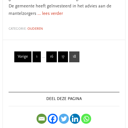
De gemeente heeft geïnvesteerd in het advies aan de
mantelzorgers
... lees verder
CATEGORIE:
OUDEREN
Interim
Vorige
1
…
16
17
18
Page
Page
Page
Page
pages
omitted
Primary
Sidebar
DEEL DEZE PAGINA