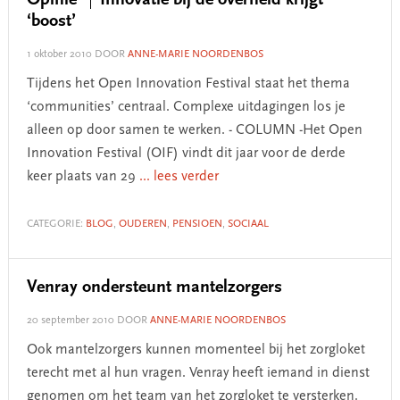
Opinie
Innovatie bij de overheid krijgt
‘boost’
1 oktober 2010
DOOR
ANNE-MARIE NOORDENBOS
Tijdens het Open Innovation Festival staat het thema
‘communities’ centraal. Complexe uitdagingen los je
alleen op door samen te werken. - COLUMN -Het Open
Innovation Festival (OIF) vindt dit jaar voor de derde
keer plaats van 29
... lees verder
CATEGORIE:
BLOG
,
OUDEREN
,
PENSIOEN
,
SOCIAAL
Venray ondersteunt mantelzorgers
20 september 2010
DOOR
ANNE-MARIE NOORDENBOS
Ook mantelzorgers kunnen momenteel bij het zorgloket
terecht met al hun vragen. Venray heeft iemand in dienst
genomen om het team van het zorgloket te versterken.