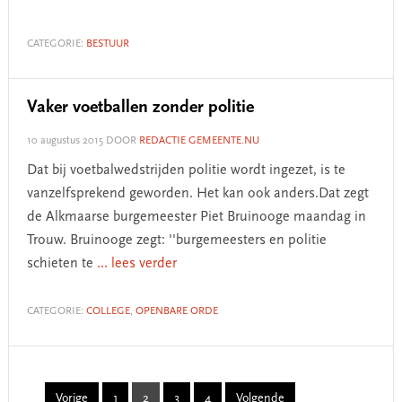
CATEGORIE:
BESTUUR
Vaker voetballen zonder politie
10 augustus 2015
DOOR
REDACTIE GEMEENTE.NU
Dat bij voetbalwedstrijden politie wordt ingezet, is te
vanzelfsprekend geworden. Het kan ook anders.Dat zegt
de Alkmaarse burgemeester Piet Bruinooge maandag in
Trouw. Bruinooge zegt: ''burgemeesters en politie
schieten te
... lees verder
CATEGORIE:
COLLEGE
,
OPENBARE ORDE
Vorige
1
2
3
4
Volgende