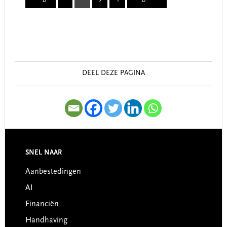
Page
Page
Page
Page
Primary
Sidebar
DEEL DEZE PAGINA
SNEL NAAR
Footer
Aanbestedingen
AI
Financiën
Handhaving