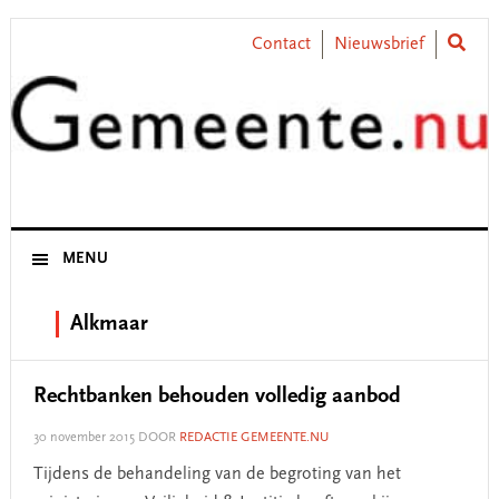
Skip
Skip
Skip
Skip
to
to
to
to
Contact
Nieuwsbrief
primary
main
primary
footer
navigation
content
sidebar
MENU
Alkmaar
Rechtbanken behouden volledig aanbod
30 november 2015
DOOR
REDACTIE GEMEENTE.NU
Tijdens de behandeling van de begroting van het