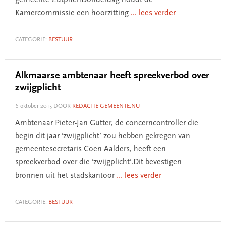
gemeente ZutphenDonderdag houdt de
Kamercommissie een hoorzitting
... lees verder
CATEGORIE:
BESTUUR
Alkmaarse ambtenaar heeft spreekverbod over
zwijgplicht
6 oktober 2015
DOOR
REDACTIE GEMEENTE.NU
Ambtenaar Pieter-Jan Gutter, de concerncontroller die
begin dit jaar ’zwijgplicht’ zou hebben gekregen van
gemeentesecretaris Coen Aalders, heeft een
spreekverbod over die ’zwijgplicht’.Dit bevestigen
bronnen uit het stadskantoor
... lees verder
CATEGORIE:
BESTUUR