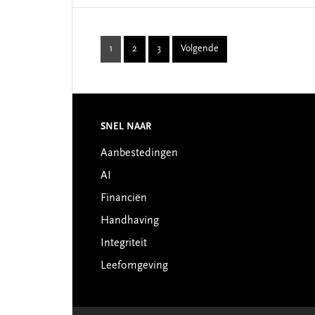
1
2
3
Volgende
Page
Page
Page
SNEL NAAR
Footer
Aanbestedingen
AI
Financiën
Handhaving
Integriteit
Leefomgeving