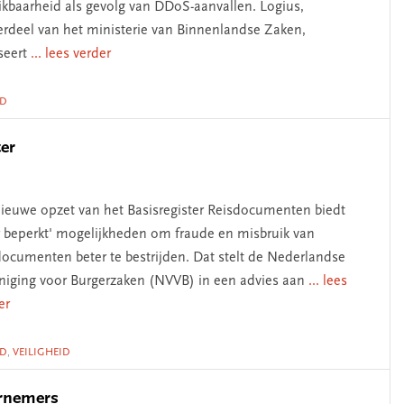
ikbaarheid als gevolg van DDoS-aanvallen. Logius,
rdeel van het ministerie van Binnenlandse Zaken,
seert
... lees verder
ID
ter
ieuwe opzet van het Basisregister Reisdocumenten biedt
r beperkt' mogelijkheden om fraude en misbruik van
documenten beter te bestrijden. Dat stelt de Nederlandse
niging voor Burgerzaken (NVVB) in een advies aan
... lees
er
ID
,
VEILIGHEID
ernemers