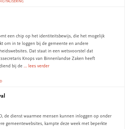
DIGITALISERING
omt een chip op het identiteitsbewijs, die het mogelijk
t om in te loggen bij de gemeente en andere
heidswebsites. Dat staat in een wetsvoorstel dat
tssecretaris Knops van Binnenlandse Zaken heeft
diend bij de
... lees verder
ID
val
D, de dienst waarmee mensen kunnen inloggen op onder
re gemeentewebsites, kampte deze week met beperkte