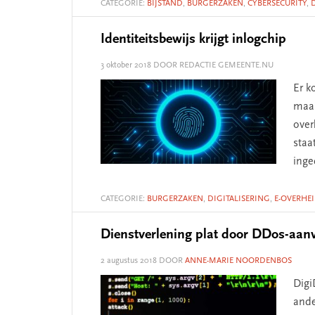
CATEGORIE:
BIJSTAND
,
BURGERZAKEN
,
CYBERSECURITY
,
Identiteitsbewijs krijgt inlogchip
3 oktober 2018
DOOR REDACTIE GEMEENTE.NU
Er k
maak
over
staa
inge
CATEGORIE:
BURGERZAKEN
,
DIGITALISERING
,
E-OVERHE
Dienstverlening plat door DDos-aan
2 augustus 2018
DOOR
ANNE-MARIE NOORDENBOS
Digi
ande