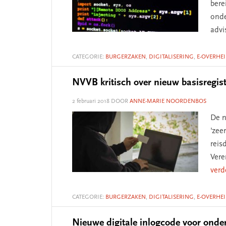
bere
onde
advi
CATEGORIE:
BURGERZAKEN
,
DIGITALISERING
,
E-OVERHE
NVVB kritisch over nieuw basisregis
2 februari 2018
DOOR
ANNE-MARIE NOORDENBOS
De n
'zee
reis
Vere
verd
CATEGORIE:
BURGERZAKEN
,
DIGITALISERING
,
E-OVERHE
Nieuwe digitale inlogcode voor ond