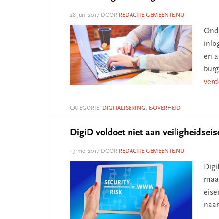
28 juni 2017
DOOR
REDACTIE GEMEENTE.NU
Onde
inlo
en a
burg
verd
CATEGORIE:
DIGITALISERING
,
E-OVERHEID
DigiD voldoet niet aan veiligheidseis
19 mei 2017
DOOR
REDACTIE GEMEENTE.NU
Digi
maar
eise
naar