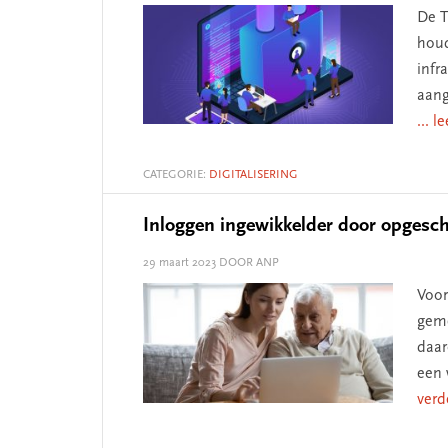
De T
houd
infr
aang
... l
CATEGORIE:
DIGITALISERING
Inloggen ingewikkelder door opgesch
29 maart 2023
DOOR ANP
Voor
geme
daar
een 
verd