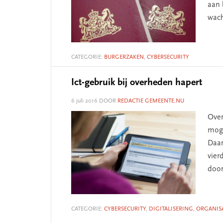
aan 
wach
CATEGORIE:
BURGERZAKEN
,
CYBERSECURITY
Ict-gebruik bij overheden hapert
6 juli 2016
DOOR
REDACTIE GEMEENTE.NU
Over
moge
Daar
vier
doo
CATEGORIE:
CYBERSECURITY
,
DIGITALISERING
,
ORGANISA