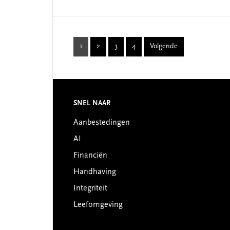
1
2
3
4
Volgende
Page
Page
Page
Page
SNEL NAAR
Footer
Aanbestedingen
AI
Financiën
Handhaving
Integriteit
Leefomgeving