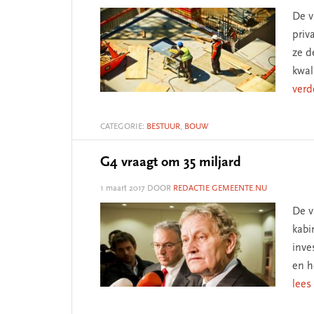
De v
priv
ze d
kwal
verd
CATEGORIE:
BESTUUR
,
BOUW
G4 vraagt om 35 miljard
1 maart 2017
DOOR
REDACTIE GEMEENTE.NU
De v
kabi
inve
en h
lees