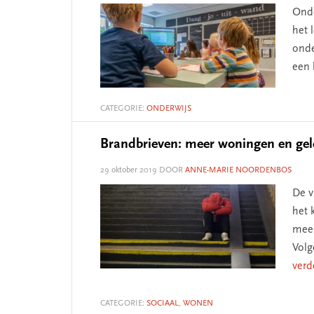
Onde
het 
onde
een 
CATEGORIE:
ONDERWIJS
Brandbrieven: meer woningen en gel
29 oktober 2019
DOOR
ANNE-MARIE NOORDENBOS
De v
het 
meer
Volg
verd
CATEGORIE:
SOCIAAL
,
WONEN