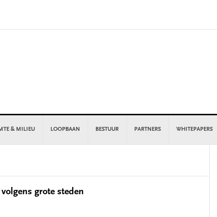
MTE & MILIEU
LOOPBAAN
BESTUUR
PARTNERS
WHITEPAPERS
P
S
t volgens grote steden