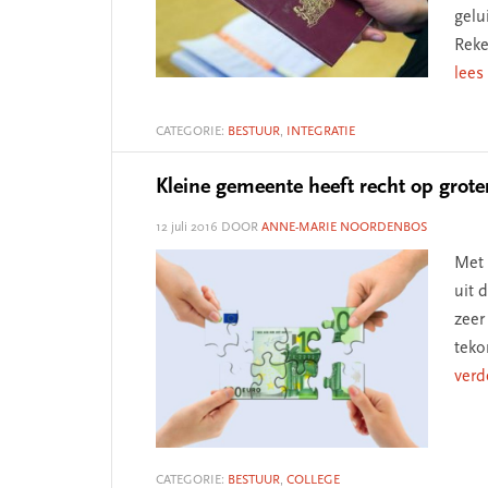
gelu
Reke
lees
CATEGORIE:
BESTUUR
,
INTEGRATIE
Kleine gemeente heeft recht op grote
12 juli 2016
DOOR
ANNE-MARIE NOORDENBOS
Met 
uit 
zeer
teko
verd
CATEGORIE:
BESTUUR
,
COLLEGE