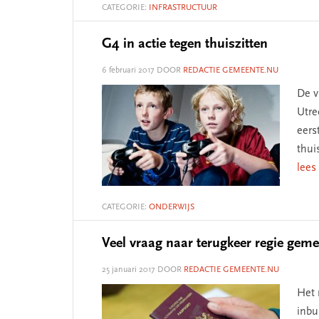
CATEGORIE:
INFRASTRUCTUUR
G4 in actie tegen thuiszitten
6 februari 2017
DOOR
REDACTIE GEMEENTE.NU
De v
Utre
eers
thui
lees
CATEGORIE:
ONDERWIJS
Veel vraag naar terugkeer regie geme
25 januari 2017
DOOR
REDACTIE GEMEENTE.NU
Het 
inbu