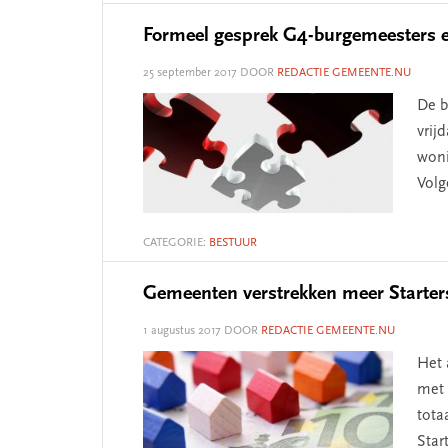
Formeel gesprek G4-burgemeesters e
25 september 2017
DOOR
REDACTIE GEMEENTE.NU
De b
vrij
woni
Volg
CATEGORIE:
BESTUUR
Gemeenten verstrekken meer Starter
1 augustus 2017
DOOR
REDACTIE GEMEENTE.NU
Het 
met 
tota
Star