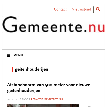
Skip
Skip
Skip
Skip
to
to
to
to
Contact
Nieuwsbrief
primary
main
primary
footer
navigation
content
sidebar
MENU
geitenhouderijen
Afstandsnorm van 500 meter voor nieuwe
geitenhouderijen
10 juli 2026
DOOR
REDACTIE GEMEENTE.NU