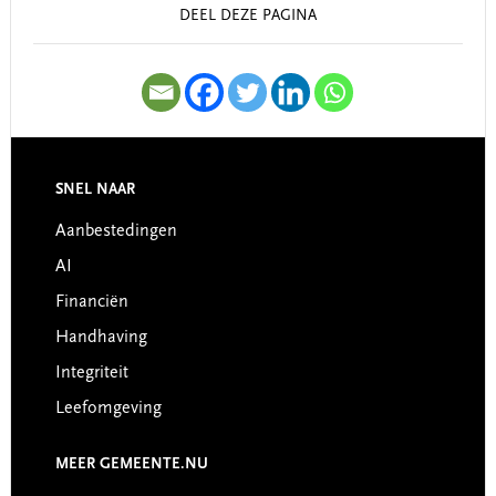
DEEL DEZE PAGINA
SNEL NAAR
Footer
Aanbestedingen
AI
Financiën
Handhaving
Integriteit
Leefomgeving
MEER GEMEENTE.NU