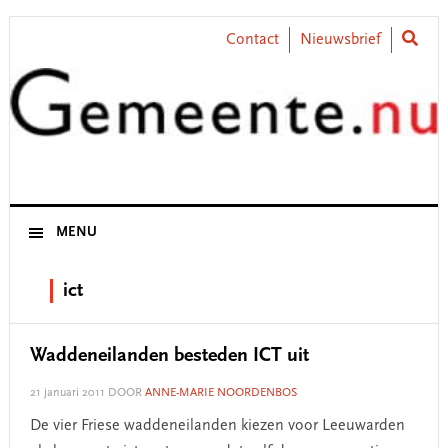
Skip
Skip
Skip
Skip
to
to
to
to
Contact
Nieuwsbrief
primary
main
primary
footer
navigation
content
sidebar
MENU
ict
Waddeneilanden besteden ICT uit
21 januari 2011
DOOR
ANNE-MARIE NOORDENBOS
De vier Friese waddeneilanden kiezen voor Leeuwarden