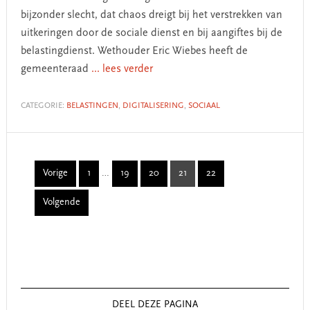
bijzonder slecht, dat chaos dreigt bij het verstrekken van
uitkeringen door de sociale dienst en bij aangiftes bij de
belastingdienst. Wethouder Eric Wiebes heeft de
gemeenteraad
... lees verder
CATEGORIE:
BELASTINGEN
,
DIGITALISERING
,
SOCIAAL
Interim
Vorige
1
…
19
20
21
22
Page
Page
Page
Page
Page
pages
Volgende
omitted
Primary
Sidebar
DEEL DEZE PAGINA