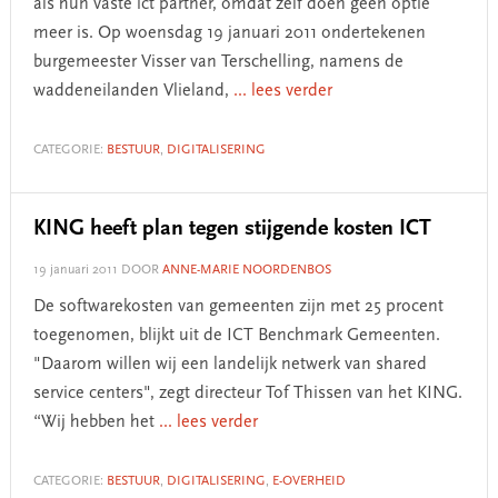
als hun vaste ict partner, omdat zelf doen geen optie
meer is. Op woensdag 19 januari 2011 ondertekenen
burgemeester Visser van Terschelling, namens de
waddeneilanden Vlieland,
... lees verder
CATEGORIE:
BESTUUR
,
DIGITALISERING
KING heeft plan tegen stijgende kosten ICT
19 januari 2011
DOOR
ANNE-MARIE NOORDENBOS
De softwarekosten van gemeenten zijn met 25 procent
toegenomen, blijkt uit de ICT Benchmark Gemeenten.
"Daarom willen wij een landelijk netwerk van shared
service centers", zegt directeur Tof Thissen van het KING.
“Wij hebben het
... lees verder
CATEGORIE:
BESTUUR
,
DIGITALISERING
,
E-OVERHEID