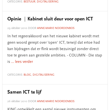
CATEGORIE:
BESTUUR
,
DIGITALISERING
Opinie
Kabinet sluit deur voor open ICT
29 oktober 2010
DOOR
ANNE-MARIE NOORDENBOS
In het regeerakkoord van het nieuwe kabinet wordt met
geen woord gerept over 'open' ICT, terwijl dat ertoe had
kan bijdragen dat er flink wordt bezuinigd zonder direct
toe te geven aan gestelde ambities. - COLUMN - Die stap
is
... lees verder
CATEGORIE:
BLOG
,
DIGITALISERING
Samen ICT te lijf
26 oktober 2010
DOOR
ANNE-MARIE NOORDENBOS
KING ontwikkelt een aantal nieuwe instrumenten om