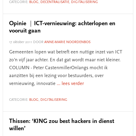
CATEGORIE:
BLOG
,
DECENTRALISATIE
,
DIGITALISERING
Opinie
ICT-vernieuwing: achterlopen en
vooruit gaan
17 oktober 2011
DOOR
ANNE-MARIE NOORDENBOS
Gemeenten lopen wat betreft een nuttige inzet van ICT
zo'n vijf jaar achter. En dat gat wordt maar niet kleiner.
COLUMN - Peter CastenmillerOnlangs mocht ik
aanzitten bij een lezing voor bestuurders, over
vernieuwing, innovatie
... lees verder
CATEGORIE:
BLOG
,
DIGITALISERING
Thissen: ‘KING zou best hackers in dienst
willen’