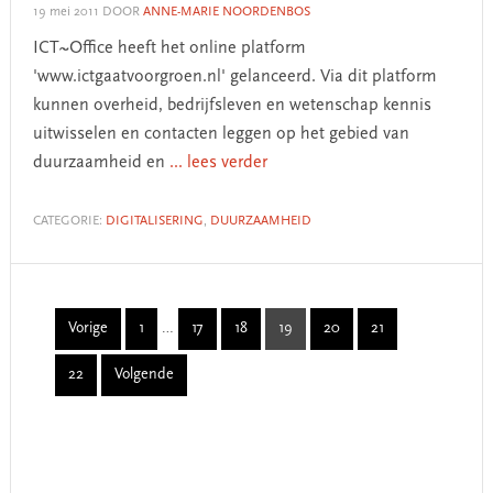
19 mei 2011
DOOR
ANNE-MARIE NOORDENBOS
ICT~Office heeft het online platform
'www.ictgaatvoorgroen.nl' gelanceerd. Via dit platform
kunnen overheid, bedrijfsleven en wetenschap kennis
uitwisselen en contacten leggen op het gebied van
duurzaamheid en
... lees verder
CATEGORIE:
DIGITALISERING
,
DUURZAAMHEID
Interim
Vorige
1
…
17
18
19
20
21
Page
Page
Page
Page
Page
Page
pages
22
Volgende
omitted
Page
Primary