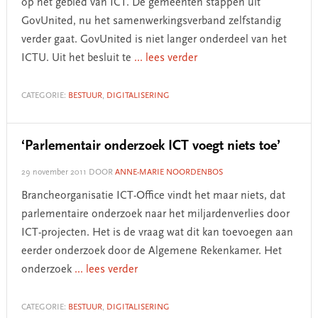
op het gebied van ICT. De gemeenten stappen uit
GovUnited, nu het samenwerkingsverband zelfstandig
verder gaat. GovUnited is niet langer onderdeel van het
ICTU. Uit het besluit te
... lees verder
CATEGORIE:
BESTUUR
,
DIGITALISERING
‘Parlementair onderzoek ICT voegt niets toe’
29 november 2011
DOOR
ANNE-MARIE NOORDENBOS
Brancheorganisatie ICT-Office vindt het maar niets, dat
parlementaire onderzoek naar het miljardenverlies door
ICT-projecten. Het is de vraag wat dit kan toevoegen aan
eerder onderzoek door de Algemene Rekenkamer. Het
onderzoek
... lees verder
CATEGORIE:
BESTUUR
,
DIGITALISERING