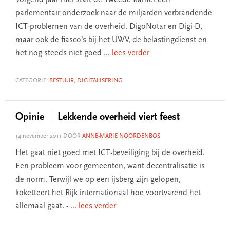
Volgend jaar mei start de Tweede Kamer een
parlementair onderzoek naar de miljarden verbrandende
ICT-problemen van de overheid. DigoNotar en Digi-D,
maar ook de fiasco’s bij het UWV, de belastingdienst en
het nog steeds niet goed
... lees verder
CATEGORIE:
BESTUUR
,
DIGITALISERING
Opinie
Lekkende overheid viert feest
14 november 2011
DOOR
ANNE-MARIE NOORDENBOS
Het gaat niet goed met ICT-beveiliging bij de overheid.
Een probleem voor gemeenten, want decentralisatie is
de norm. Terwijl we op een ijsberg zijn gelopen,
koketteert het Rijk internationaal hoe voortvarend het
allemaal gaat. -
... lees verder