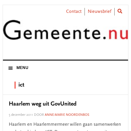
Skip
Skip
Skip
Skip
to
to
to
to
Contact
Nieuwsbrief
primary
main
primary
footer
navigation
content
sidebar
MENU
ict
Haarlem weg uit GovUnited
5 december 2011
DOOR
ANNE-MARIE NOORDENBOS
Haarlem en Haarlemmermeer willen gaan samenwerken