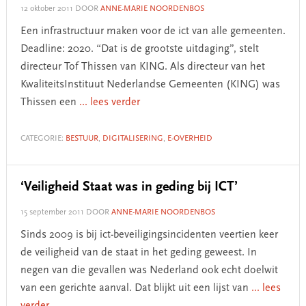
12 oktober 2011
DOOR
ANNE-MARIE NOORDENBOS
Een infrastructuur maken voor de ict van alle gemeenten.
Deadline: 2020. “Dat is de grootste uitdaging”, stelt
directeur Tof Thissen van KING. Als directeur van het
KwaliteitsInstituut Nederlandse Gemeenten (KING) was
Thissen een
... lees verder
CATEGORIE:
BESTUUR
,
DIGITALISERING
,
E-OVERHEID
‘Veiligheid Staat was in geding bij ICT’
15 september 2011
DOOR
ANNE-MARIE NOORDENBOS
Sinds 2009 is bij ict-beveiligingsincidenten veertien keer
de veiligheid van de staat in het geding geweest. In
negen van die gevallen was Nederland ook echt doelwit
van een gerichte aanval. Dat blijkt uit een lijst van
... lees