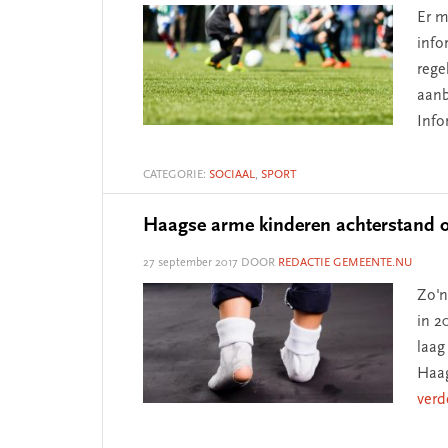
Er m
info
rege
aanb
Info
CATEGORIE:
SOCIAAL
,
SPORT
Haagse arme kinderen achterstand op
27 september 2017
DOOR
REDACTIE GEMEENTE.NU
Zo'n
in 2
laag
Haag
verd