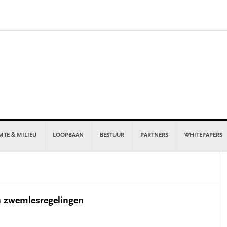
MTE & MILIEU
LOOPBAAN
BESTUUR
PARTNERS
WHITEPAPERS
P
S
en zwemlesregelingen