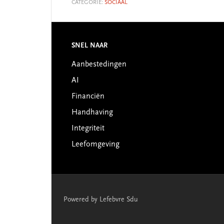
CATEGORIE:
SOCIAAL
SNEL NAAR
Footer
Aanbestedingen
AI
Financiën
Handhaving
Integriteit
Leefomgeving
Powered by Lefebvre Sdu