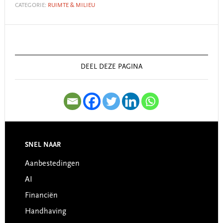
CATEGORIE:
RUIMTE & MILIEU
Primary
Sidebar
DEEL DEZE PAGINA
SNEL NAAR
Footer
Aanbestedingen
AI
Financiën
Handhaving