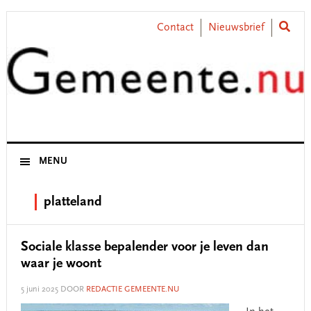
Skip
Skip
Skip
Skip
to
to
to
to
Contact
Nieuwsbrief
primary
main
primary
footer
navigation
content
sidebar
MENU
platteland
Sociale klasse bepalender voor je leven dan
waar je woont
5 juni 2025
DOOR
REDACTIE GEMEENTE.NU