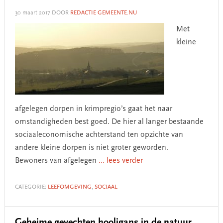
30 maart 2017
DOOR
REDACTIE GEMEENTE.NU
Met
kleine
afgelegen dorpen in krimpregio’s gaat het naar
omstandigheden best goed. De hier al langer bestaande
sociaaleconomische achterstand ten opzichte van
andere kleine dorpen is niet groter geworden.
Bewoners van afgelegen
... lees verder
CATEGORIE:
LEEFOMGEVING
,
SOCIAAL
Geheime gevechten hooligans in de natuur