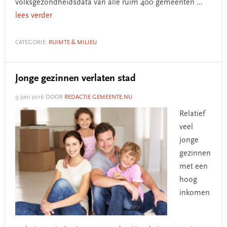
volksgezondheidsdata van alle ruim 400 gemeenten
...
lees verder
CATEGORIE:
RUIMTE & MILIEU
Jonge gezinnen verlaten stad
9 juni 2016
DOOR
REDACTIE GEMEENTE.NU
Relatief
veel
jonge
gezinnen
met een
hoog
inkomen