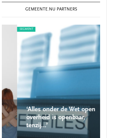
GEMEENTE.NU PARTNERS
SEGMENT
SEGMENT
‘Alles onder de Wet open
‘Nieuwe lo
overheid is openbaar,
school ro
tenzij…’
op’