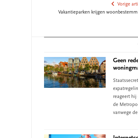
Vorige art
Vakantieparken krijgen woonbestemm
Reader
Interactions
Geen rede
woningma
Staatssecre
expatregeli
reageert hi
de Metropoo
vanwege de
Internetc