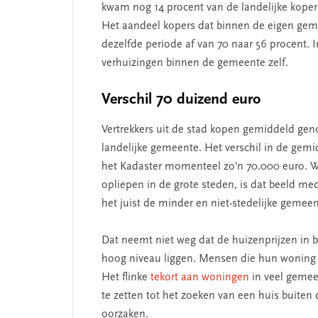
kwam nog 14 procent van de landelijke koper
Het aandeel kopers dat binnen de eigen gem
dezelfde periode af van 70 naar 56 procent. I
verhuizingen binnen de gemeente zelf.
SEGMENT
Verschil 70 duizend euro
Vertrekkers uit de stad kopen gemiddeld ge
landelijke gemeente. Het verschil in de gem
het Kadaster momenteel zo’n 70.000 euro. Wa
opliepen in de grote steden, is dat beeld me
het juist de minder en niet-stedelijke gemeent
Dat neemt niet weg dat de huizenprijzen in 
 missie van Segment
‘Persoonlijk leid
hoog niveau liggen. Mensen die hun woning da
begint bij zelfken
Het flinke
tekort aan woningen
in veel gemee
te zetten tot het zoeken van een huis buiten
oorzaken.