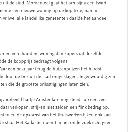
s uit de stad. Momenteel gaat het om bijna een kwart.
eente een nieuwe woning op de kop tikte, nam in
n vrijwel alle landelijke gemeenten daalde het aandeel
SEGMENT
nomen een duurdere woning dan kopers uit dezelfde
iddelde koopprijs bedraagt volgens
ar een paar jaar terug de huizenprijzen het hardst
de door de trek uit de stad omgeslagen. Tegenwoordig zijn
en die de grootste prijsstijgingen laten zien.
bijvoorbeeld hartje Amsterdam nog steeds op een zeer
erschap
‘Met een integrale aanpak
ar verkopen, strijken niet zelden een flink bedrag op.
nis’
kun je de jeugd beter
nten en de opkomst van het thuiswerken lijken ook aan
helpen’
 de stad. Het Kadaster noemt in het onderzoek echt geen