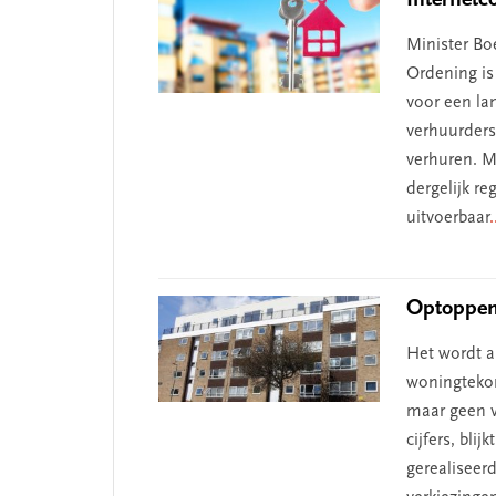
Minister Bo
Ordening is
voor een lan
verhuurders
verhuren. M
dergelijk re
uitvoerbaar
.
Optoppen 
Het wordt a
woningtekor
maar geen v
cijfers, bli
gerealiseer