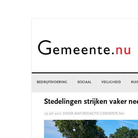
Skip
Skip
Skip
Skip
to
to
to
to
primary
main
primary
footer
navigation
content
sidebar
BEDRIJFSVOERING
SOCIAAL
VEILIGHEID
RUI
Stedelingen strijken vaker ne
29 juli 2021
DOOR ANP/REDACTIE GEMEENTE.NU