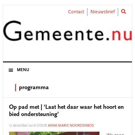
Skip
Skip
Skip
Skip
to
to
to
to
Contact
Nieuwsbrief
primary
main
primary
footer
navigation
content
sidebar
MENU
programma
Op pad met | ‘Laat het daar waar het hoort en
bied ondersteuning’
17 december 2018
DOOR
ANNE-MARIE NOORDENBOS