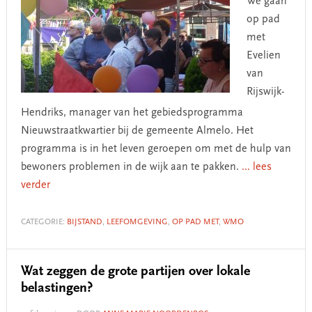
We gaan
op pad
met
Evelien
van
Rijswijk-
Hendriks, manager van het gebiedsprogramma
Nieuwstraatkwartier bij de gemeente Almelo. Het
programma is in het leven geroepen om met de hulp van
bewoners problemen in de wijk aan te pakken.
... lees
verder
CATEGORIE:
BIJSTAND
,
LEEFOMGEVING
,
OP PAD MET
,
WMO
Wat zeggen de grote partijen over lokale
belastingen?