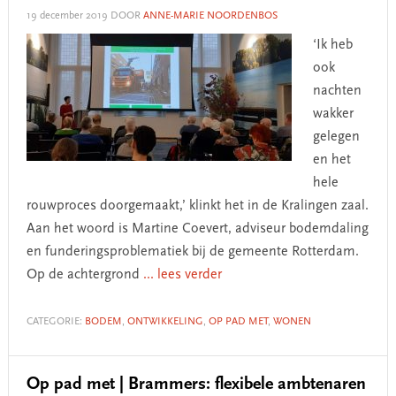
19 december 2019
DOOR
ANNE-MARIE NOORDENBOS
‘Ik heb
ook
nachten
wakker
gelegen
en het
hele
rouwproces doorgemaakt,’ klinkt het in de Kralingen zaal.
Aan het woord is Martine Coevert, adviseur bodemdaling
en funderingsproblematiek bij de gemeente Rotterdam.
Op de achtergrond
... lees verder
CATEGORIE:
BODEM
,
ONTWIKKELING
,
OP PAD MET
,
WONEN
Op pad met | Brammers: flexibele ambtenaren