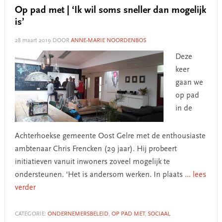
Op pad met | ‘Ik wil soms sneller dan mogelijk
is’
28 maart 2019
DOOR
ANNE-MARIE NOORDENBOS
Deze
keer
gaan we
op pad
in de
Achterhoekse gemeente Oost Gelre met de enthousiaste
ambtenaar Chris Frencken (29 jaar). Hij probeert
initiatieven vanuit inwoners zoveel mogelijk te
ondersteunen. ‘Het is andersom werken. In plaats
... lees
verder
CATEGORIE:
ONDERNEMERSBELEID
,
OP PAD MET
,
SOCIAAL