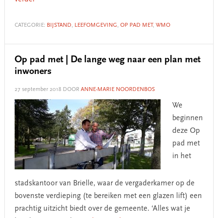
CATEGORIE:
BIJSTAND
,
LEEFOMGEVING
,
OP PAD MET
,
WMO
Op pad met | De lange weg naar een plan met
inwoners
27 september 2018
DOOR
ANNE-MARIE NOORDENBOS
We
beginnen
deze Op
pad met
in het
stadskantoor van Brielle, waar de vergaderkamer op de
bovenste verdieping (te bereiken met een glazen lift) een
prachtig uitzicht biedt over de gemeente. ‘Alles wat je