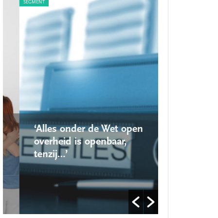
SEGMENT
SEGMENT
‘Alles onder de Wet open
‘Nieuwe lo
overheid is openbaar,
school ro
tenzij…’
op’