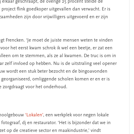
 elkaar geschraapt, de overige 25 procent stelde de
 project flink goedkoper uitgevallen dan verwacht. Er is
aamheden zijn door vrijwilligers uitgevoerd en er zijn
zegt Frencken. ‘Je moet de juiste mensen weten te vinden
 voor het eerst kwam schrok ik wel een beetje, er zat een
leen om te stemmen, als ze al kwamen. De truc is om in
ar zelf invloed op hebben. Nu is de uitstraling veel opener
bouw wordt een stuk beter bezocht en de bingoavonden
ten georganiseerd, omliggende scholen komen er en er is
e zorgdraagt voor het onderhoud.
schoolgebouw
‘Lokalen’
, een werkplek voor negen lokale
otograaf, dj en restaurator. ‘Het is bijzonder dat we in
et op de creatieve sector en maakindustrie,’ vindt