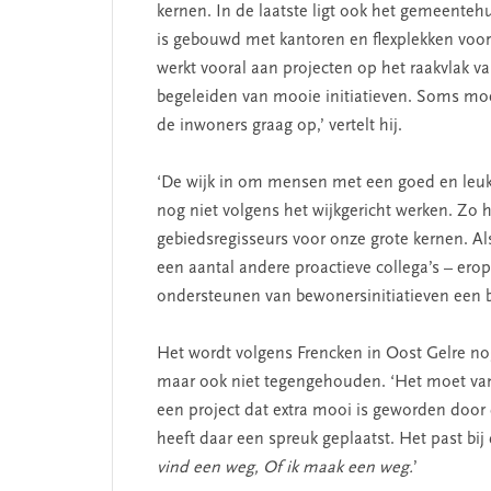
SEGMENT
kernen. In de laatste ligt ook het gemeenteh
is gebouwd met kantoren en flexplekken voo
werkt vooral aan projecten op het raakvlak van
begeleiden van mooie initiatieven. Soms moet
de inwoners graag op,’ vertelt hij.
‘De wijk in om mensen met een goed en leuk 
nog niet volgens het wijkgericht werken. Zo 
gebiedsregisseurs voor onze grote kernen. Als
een aantal andere proactieve collega’s – ero
 missie van Segment
‘Persoonlijk leid
ondersteunen van bewonersinitiatieven een be
begint bij zelfken
Het wordt volgens Frencken in Oost Gelre no
maar ook niet tegengehouden. ‘Het moet vanui
een project dat extra mooi is geworden door
heeft daar een spreuk geplaatst. Het past bij d
vind een weg, Of ik maak een weg.
’