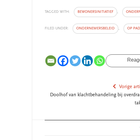
TAGGED WITH:
BEWONERSINITIATIEF
,
ONDER
FILED UNDER:
ONDERNEMERSBELEID
,
OP PAD
Reag
Vorige art
Doolhof van klachtbehandeling bij overdra
ta
Reader
Interactions