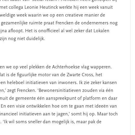
 met collega Leonie Heutinck werkte hij een week vanuit
eweldige week waarin we op een creatieve manier de
e gezamenlijke ruimte praat Frencken de ondernemers nog
jna afloopt. Het is onofficieel al wel zeker dat Lokalen
ijn nog niet duidelijk.
ien we op veel plekken de Achterhoekse vlag wapperen.
 is de figuurlijke motor van de Zwarte Cross, het
en heleboel initiatieven van inwoners. Ik zie zeker kansen
n,’ zegt Frencken. ‘Bewonersinitiatieven zouden via één
uit de gemeente één aanspreekpunt of platform en daar
. En een visie ontwikkelen hoe om te gaan met ideeën van
inancieel initiatieven aan te jagen,’ somt hij op. Maar toch
. ‘Ik wil soms sneller dan mogelijk is, maar pak de