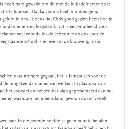
 heeft hard gewerkt om dit met de initiatiefnemer op te
isatie te loodsen. Dat kan soms heel ontmoedigend
 geloof in ons. Ik denk dat Chris goed gezien heeft hoe je
 ondernemers en leegstand. Dat is een voorbeeld voor
etekenen veel voor de lokale economie en ook voor de
leegstaande school is er leven in de brouwerij, maar
chien naar Arnhem gegaan, het is fantastisch voor de
ld de omgekeerde manier van werken. In plaats van als
et het voorstel en hebben het plan gepresenteerd aan het
creëren waardoor het ineens kon, gewoon doen,’ vertelt
twee jaar. In die periode hoefde ze geen huur te betalen.
het kader van ‘social return’. Frencken heeft geholpen bij