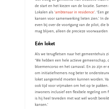
de start en het kiezen van de locatie. Samen
Lokalen als
‘ambtenaar in residence’
. ‘Een g
kansen voor samenwerking lieten zien.’ In d
even bij over de voortgang van de pilot, die bi
mag blijven, alleen de precieze voorwaarden z
Eén loket
Als we terugfietsen naar het gemeentehuis z
‘We hebben een hele actieve gemeenschap, dat
bloemencorso en het carnaval. En zo zijn er e
om initiatiefnemers nog beter te ondersteune
loket aangemeld moeten kunnen worden. Van
ook tijd voor vrijmaken om het op te pakken
inwoners inclusief een flexibele regeling om f
is hij heel tevreden met wat wél wordt bereikt
kansen.’