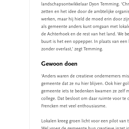
landschapsontwikkelaar Dyon Temming. ‘Chris
zetten en het idee door de ambtelijke organ
werken, maar hij hield de moed erin door zijn
als gemeente anders kunt omgaan met lokale
de Achterhoek en de rest van het land. We b
buurt is het een oppepper. In plaats van een 
zonder overlast,’ zegt Temming.
Gewoon doen
‘Anders waren de creatieve ondernemers miss
gemeente dat ze nu hier blijven. Ook hier go
gemeente iets te bedenken kwamen ze zelf m
college. Dat besloot om daar ruimte voor te 
Frencken met veel enthousiasme.
Lokalen kreeg groen licht voor een pilot van 
Wel vroeg de gemeente hun creatieve inzet in 