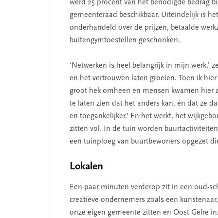
werd 25 procent van het benodigde bedrag bij
gemeenteraad beschikbaar. Uiteindelijk is het
onderhandeld over de prijzen, betaalde werkz
buitengymtoestellen geschonken.
‘Netwerken is heel belangrijk in mijn werk,’ 
en het vertrouwen laten groeien. Toen ik hier
groot hek omheen en mensen kwamen hier al
te laten zien dat het anders kan, én dat ze da
en toegankelijker.’ En het werkt, het wijkge
zitten vol. In de tuin worden buurtactivitei
een tuinploeg van buurtbewoners opgezet di
Lokalen
Een paar minuten verderop zit in een oud-
creatieve ondernemers zoals een kunstenaar, f
onze eigen gemeente zitten en Oost Gelre inz