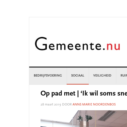
Skip
Skip
Skip
Skip
to
to
to
to
primary
main
primary
footer
navigation
content
sidebar
BEDRIJFSVOERING
SOCIAAL
VEILIGHEID
RUI
Op pad met | ‘Ik wil soms sne
28 maart 2019
DOOR
ANNE-MARIE NOORDENBOS