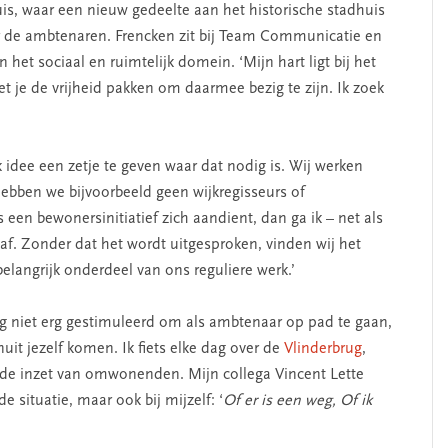
SEGMENT
uis, waar een nieuw gedeelte aan het historische stadhuis
r de ambtenaren. Frencken zit bij Team Communicatie en
 het sociaal en ruimtelijk domein. ‘Mijn hart ligt bij het
 je de vrijheid pakken om daarmee bezig te zijn. Ik zoek
idee een zetje te geven waar dat nodig is. Wij werken
hebben we bijvoorbeeld geen wijkregisseurs of
 een bewonersinitiatief zich aandient, dan ga ik – net als
paf. Zonder dat het wordt uitgesproken, vinden wij het
erschap
‘Met een integrale aanpak
langrijk onderdeel van ons reguliere werk.’
nis’
kun je de jeugd beter
helpen’
g niet erg gestimuleerd om als ambtenaar op pad te gaan,
t jezelf komen. Ik fiets elke dag over de
Vlinderbrug
,
 de inzet van omwonenden. Mijn collega Vincent Lette
e situatie, maar ook bij mijzelf: ‘
Of er is een weg, Of ik