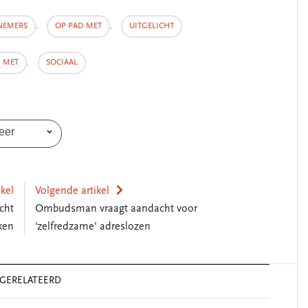
NEMERS
,
OP PAD MET
,
UITGELICHT
 MET
,
SOCIAAL
eer
ikel
Volgende artikel
cht
Ombudsman vraagt aandacht voor
ken
'zelfredzame' adreslozen
GERELATEERD