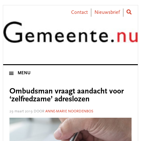
Skip
Skip
Skip
Skip
to
to
to
to
Contact
Nieuwsbrief
primary
main
primary
footer
navigation
content
sidebar
MENU
Ombudsman vraagt aandacht voor
‘zelfredzame’ adreslozen
29 maart 2019
DOOR
ANNE-MARIE NOORDENBOS