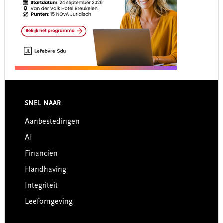
Footer
SNEL NAAR
Aanbestedingen
AI
Financiën
Handhaving
Integriteit
Leefomgeving