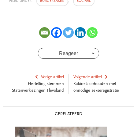
FILED UNDER:
BURGERZAKEN
,
SOCIAAL
Reageer
Vorige artikel
Volgende artikel
Hertelling stemmen
Kabinet: ophouden met
Statenverkiezingen Flevoland
onnodige sekseregistratie
Reader
GERELATEERD
Interactions