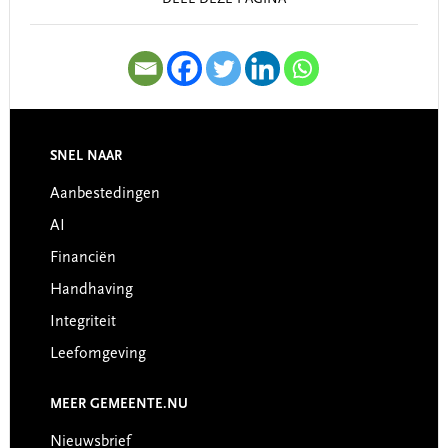
DEEL DEZE PAGINA
SNEL NAAR
Footer
Aanbestedingen
AI
Financiën
Handhaving
Integriteit
Leefomgeving
MEER GEMEENTE.NU
Nieuwsbrief