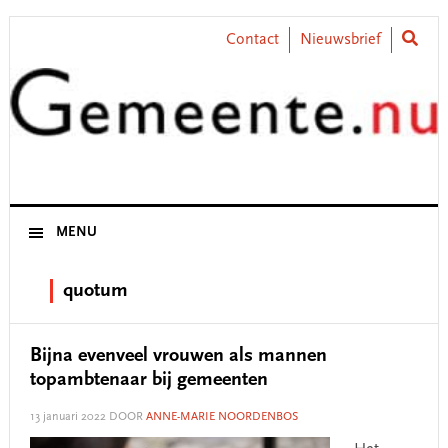
Skip
Skip
Skip
Skip
to
to
to
to
Contact
Nieuwsbrief
primary
main
primary
footer
navigation
content
sidebar
MENU
quotum
Bijna evenveel vrouwen als mannen
topambtenaar bij gemeenten
13 januari 2022
DOOR
ANNE-MARIE NOORDENBOS