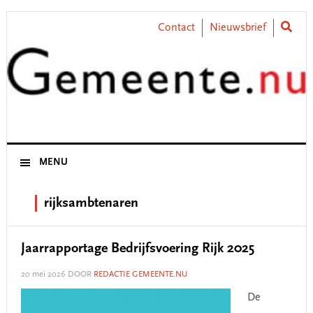
Skip
Skip
Skip
Skip
to
to
to
to
Contact
Nieuwsbrief
primary
main
primary
footer
navigation
content
sidebar
MENU
rijksambtenaren
Jaarrapportage Bedrijfsvoering Rijk 2025
20 mei 2026
DOOR
REDACTIE GEMEENTE.NU
De