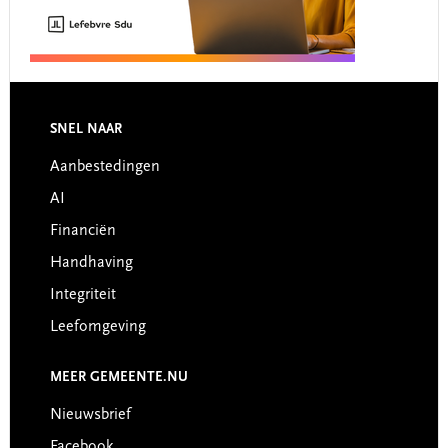
Footer
SNEL NAAR
Aanbestedingen
AI
Financiën
Handhaving
Integriteit
Leefomgeving
MEER GEMEENTE.NU
Nieuwsbrief
Facebook