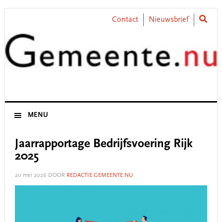
Skip
Skip
Skip
Skip
to
to
to
to
Contact
Nieuwsbrief
primary
main
primary
footer
navigation
content
sidebar
MENU
Jaarrapportage Bedrijfsvoering Rijk
2025
20 mei 2026
DOOR
REDACTIE GEMEENTE.NU