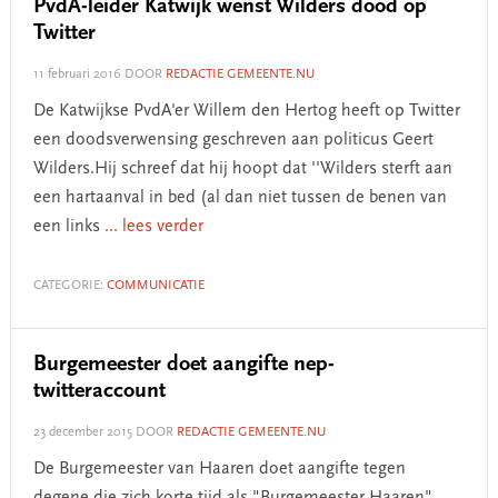
PvdA-leider Katwijk wenst Wilders dood op
Twitter
11 februari 2016
DOOR
REDACTIE GEMEENTE.NU
De Katwijkse PvdA'er Willem den Hertog heeft op Twitter
een doodsverwensing geschreven aan politicus Geert
Wilders.Hij schreef dat hij hoopt dat ''Wilders sterft aan
een hartaanval in bed (al dan niet tussen de benen van
een links
... lees verder
CATEGORIE:
COMMUNICATIE
Burgemeester doet aangifte nep-
twitteraccount
23 december 2015
DOOR
REDACTIE GEMEENTE.NU
De Burgemeester van Haaren doet aangifte tegen