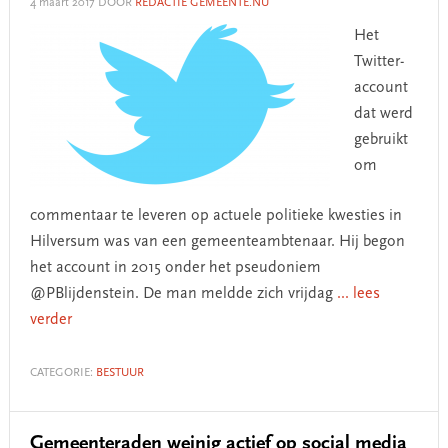
4 maart 2017
DOOR
REDACTIE GEMEENTE.NU
Het
Twitter-
account
dat werd
gebruikt
om
commentaar te leveren op actuele politieke kwesties in
Hilversum was van een gemeenteambtenaar. Hij begon
het account in 2015 onder het pseudoniem
@PBlijdenstein. De man meldde zich vrijdag
... lees
verder
CATEGORIE:
BESTUUR
Gemeenteraden weinig actief op social media