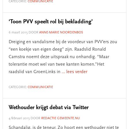
CATEGORIE:
COMMUNICATIE
‘Toon PVV speelt rol bij bekladding’
6 maart 2015
DOOR
ANNE-MARIE NOORDENBOS
Dreiging en vandalisme bij de voordeur van PVV’ers zou
“een koekje van eigen deeg” zijn. Raadslid Ronald
Camstra noemt deze uitspraak nu onhandig. “Maar
tolerantie moet wel van twee kanten komen.”Het
raadslid van GroenLinks in
... lees verder
CATEGORIE:
COMMUNICATIE
Wethouder krijgt debat via Twitter
4 februari 2015
DOOR
REDACTIE GEMEENTE.NU
Schandalig, is de teneur. Zo hoort een wethouder niet te