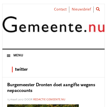
Skip
Skip
Skip
Skip
to
to
to
to
Contact
Nieuwsbrief
primary
main
primary
footer
navigation
content
sidebar
MENU
twitter
Burgemeester Dronten doet aangifte wegens
nepaccounts
15 maart 2017
DOOR
REDACTIE GEMEENTE.NU