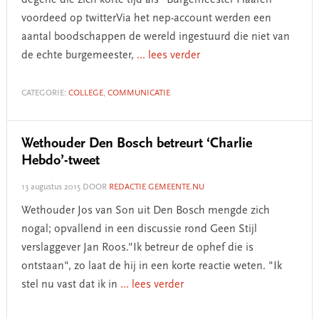
degene die zich korte tijd als "Burgemeester Haaren"
voordeed op twitterVia het nep-account werden een
aantal boodschappen de wereld ingestuurd die niet van
de echte burgemeester,
... lees verder
CATEGORIE:
COLLEGE
,
COMMUNICATIE
Wethouder Den Bosch betreurt ‘Charlie
Hebdo’-tweet
13 augustus 2015
DOOR
REDACTIE GEMEENTE.NU
Wethouder Jos van Son uit Den Bosch mengde zich
nogal; opvallend in een discussie rond Geen Stijl
verslaggever Jan Roos."Ik betreur de ophef die is
ontstaan", zo laat de hij in een korte reactie weten. "Ik
stel nu vast dat ik in
... lees verder