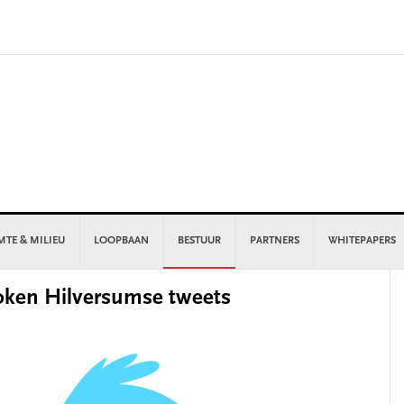
MTE & MILIEU
LOOPBAAN
BESTUUR
PARTNERS
WHITEPAPERS
P
oken Hilversumse tweets
S