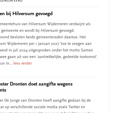
GERELATEERD
erschap
‘Met een integrale aanpak
nis’
kun je de jeugd beter
en bij Hilversum gevoegd
helpen’
emeentehuis van Hilversum Wijdemeren verdwijnt als
e gemeente en wordt bij Hilversum gevoegd.
vond besloten beide gemeenteraden daartoe. Het
m Wijdemeren per 1 januari 2027 ’toe te voegen aan
werd in juli 2024 uitgesproken onder het motto Samen
twee gaan uit van een ‘aantrekkelijke, gedeelde toekomst’.
eun In
... lees verder
ter Dronten doet aangifte wegens
nts
r De Jonge van Dronten heeft aangifte gedaan bij de
dat op verschillende sociale media zoals Twitter en