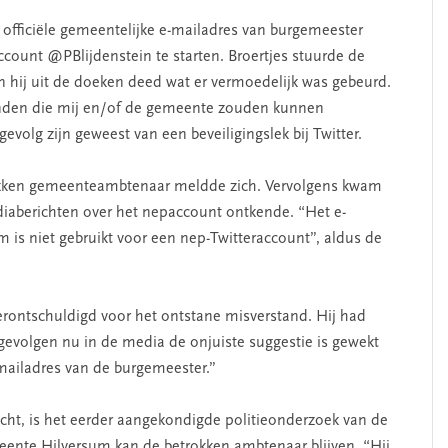
t officiële gemeentelijke e-mailadres van burgemeester
ccount @PBlijdenstein te starten. Broertjes stuurde de
 hij uit de doeken deed wat er vermoedelijk was gebeurd.
onden die mij en/of de
gemeente
zouden kunnen
evolg zijn geweest van een beveiligingslek bij Twitter.
trokken gemeenteambtenaar meldde zich. Vervolgens kwam
aberichten over het nepaccount ontkende. “Het e-
 is niet gebruikt voor een nep-Twitteraccount”, aldus de
erontschuldigd voor het ontstane misverstand. Hij had
gevolgen nu in de media de onjuiste suggestie is gewekt
 mailadres van de burgemeester.”
cht, is het eerder aangekondigde politieonderzoek van de
eente
Hilversum kan de betrokken ambtenaar blijven. “Hij