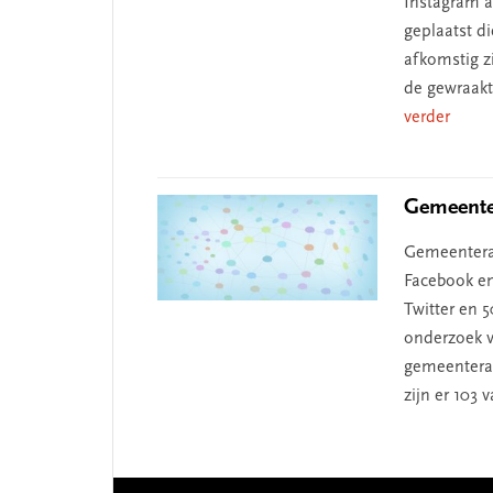
Instagram a
geplaatst d
afkomstig zi
de gewraakt
verder
Gemeenter
Gemeenterad
Facebook en
Twitter en 5
onderzoek v
gemeentera
zijn er 103 