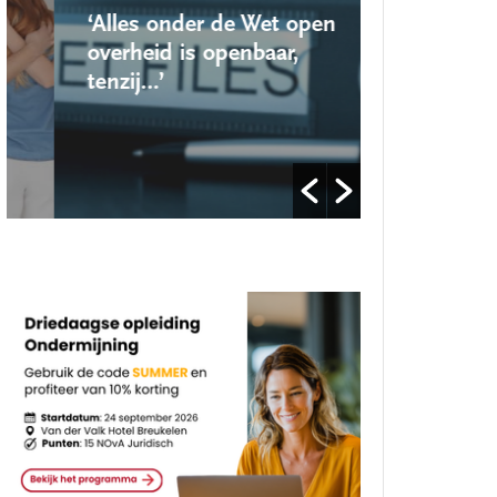
‘Alles onder de Wet open
‘Nieuwe lo
overheid is openbaar,
school ro
tenzij…’
op’