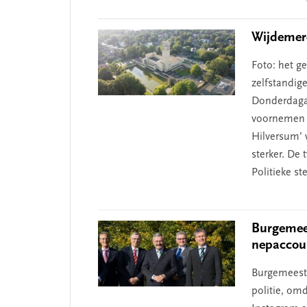
Interactions
 missie van Segment
‘Persoonlijk leid
begint bij zelfken
Wijdemer
Foto: het g
zelfstandig
Donderdaga
voornemen o
Hilversum’ 
sterker. De 
Politieke st
Burgemees
nepaccou
Burgemeeste
politie, om