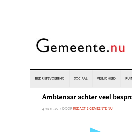
Skip
Skip
Skip
Skip
to
to
to
to
primary
main
primary
footer
navigation
content
sidebar
BEDRIJFSVOERING
SOCIAAL
VEILIGHEID
RUI
Ambtenaar achter veel bespr
4 maart 2017
DOOR
REDACTIE GEMEENTE.NU