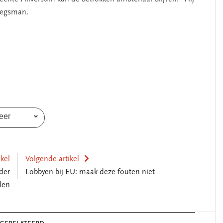
 zegsman.
SEGMENT
eer
ikel
Volgende artikel
der
Lobbyen bij EU: maak deze fouten niet
den