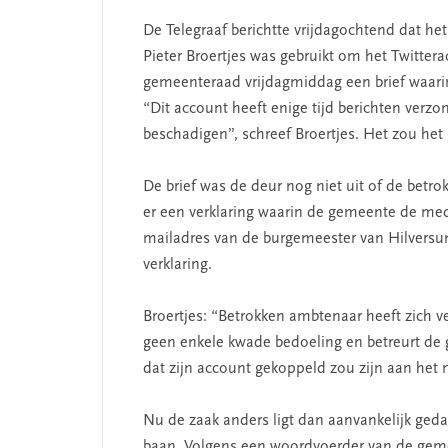
De Telegraaf berichtte vrijdagochtend dat he
Pieter Broertjes was gebruikt om het Twittera
gemeenteraad vrijdagmiddag een brief waarin
“Dit account heeft enige tijd berichten verz
beschadigen”, schreef Broertjes. Het zou het g
De brief was de deur nog niet uit of de be
er een verklaring waarin de
gemeente
de medi
mailadres van de burgemeester van Hilversum
verklaring.
Broertjes: “Betrokken ambtenaar heeft zich v
geen enkele kwade bedoeling en betreurt de 
dat zijn account gekoppeld zou zijn aan het
Nu de zaak anders ligt dan aanvankelijk geda
baan. Volgens een woordvoerder van de
gem