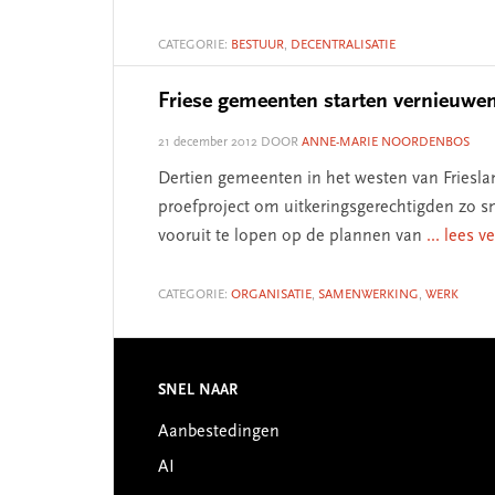
CATEGORIE:
BESTUUR
,
DECENTRALISATIE
Friese gemeenten starten vernieuwe
21 december 2012
DOOR
ANNE-MARIE NOORDENBOS
Dertien gemeenten in het westen van Friesl
proefproject om uitkeringsgerechtigden zo s
vooruit te lopen op de plannen van
... lees v
CATEGORIE:
ORGANISATIE
,
SAMENWERKING
,
WERK
SNEL NAAR
Footer
Aanbestedingen
AI