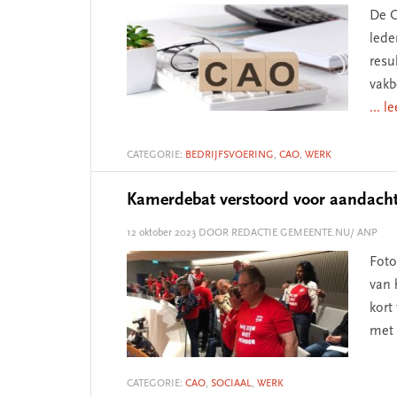
De C
lede
resu
vakb
... l
CATEGORIE:
BEDRIJFSVOERING
,
CAO
,
WERK
Kamerdebat verstoord voor aandacht
12 oktober 2023
DOOR REDACTIE GEMEENTE.NU/ ANP
Foto
van 
kort
met 
CATEGORIE:
CAO
,
SOCIAAL
,
WERK