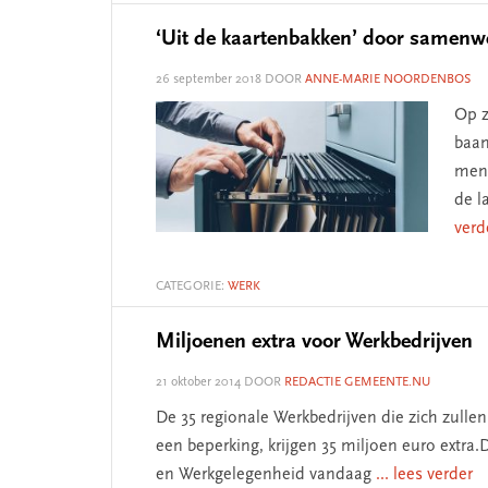
‘Uit de kaartenbakken’ door samenw
26 september 2018
DOOR
ANNE-MARIE NOORDENBOS
Op z
baan
mens
de l
verd
CATEGORIE:
WERK
Miljoenen extra voor Werkbedrijven
21 oktober 2014
DOOR
REDACTIE GEMEENTE.NU
De 35 regionale Werkbedrijven die zich zul
een beperking, krijgen 35 miljoen euro extra.
en Werkgelegenheid vandaag
... lees verder