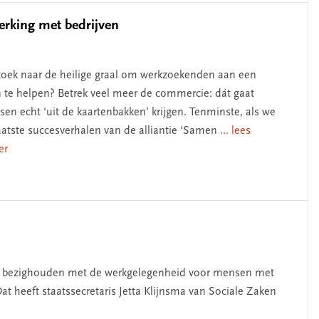
erking met bedrijven
oek naar de heilige graal om werkzoekenden aan een
 te helpen? Betrek veel meer de commercie: dát gaat
en echt ‘uit de kaartenbakken’ krijgen. Tenminste, als we
aatste succesverhalen van de alliantie ‘Samen
... lees
er
len bezighouden met de werkgelegenheid voor mensen met
Dat heeft staatssecretaris Jetta Klijnsma van Sociale Zaken