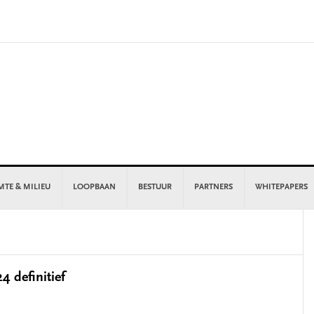
MTE & MILIEU
LOOPBAAN
BESTUUR
PARTNERS
WHITEPAPERS
P
S
 definitief