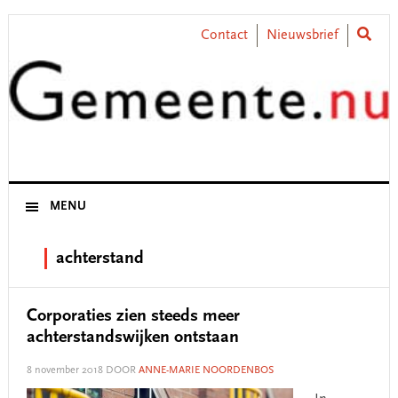
Skip
Skip
Skip
Skip
to
to
to
to
Contact
Nieuwsbrief
primary
main
primary
footer
navigation
content
sidebar
MENU
achterstand
Corporaties zien steeds meer
achterstandswijken ontstaan
8 november 2018
DOOR
ANNE-MARIE NOORDENBOS