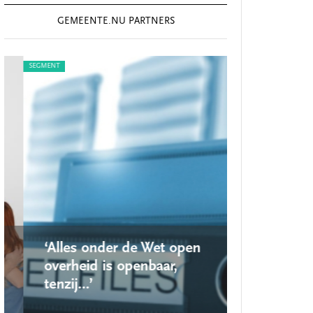
GEMEENTE.NU PARTNERS
SEGMENT
SEGMENT
‘Alles onder de Wet open
‘Nieuwe lo
overheid is openbaar,
school ro
tenzij…’
op’