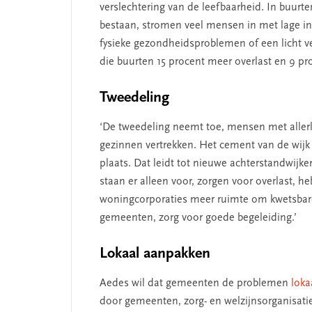
verslechtering van de leefbaarheid. In buur
bestaan, stromen veel mensen in met lage i
fysieke gezondheidsproblemen of een licht ver
die buurten 15 procent meer overlast en 9 p
SEGMENT
Tweedeling
‘De tweedeling neemt toe, mensen met allerle
gezinnen vertrekken. Het cement van de wijk
plaats. Dat leidt tot nieuwe achterstandwijk
staan er alleen voor, zorgen voor overlast, h
woningcorporaties meer ruimte om kwetsbare
gemeenten, zorg voor goede begeleiding.’
 missie van Segment
‘Persoonlijk leid
Lokaal aanpakken
begint bij zelfken
Aedes wil dat gemeenten de problemen
loka
door gemeenten, zorg- en welzijnsorganisat