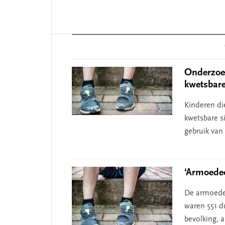
Reader
Interactions
Onderzoek
kwetsbar
Kinderen di
kwetsbare s
gebruik van
‘Armoedec
De armoede i
waren 551 d
bevolking, a