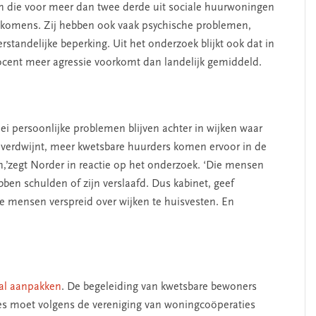
ten die voor meer dan twee derde uit sociale huurwoningen
nkomens. Zij hebben ook vaak psychische problemen,
standelijke beperking. Uit het onderzoek blijkt ook dat in
rocent meer agressie voorkomt dan landelijk gemiddeld.
SEGMENT
i persoonlijke problemen blijven achter in wijken waar
 verdwijnt, meer kwetsbare huurders komen ervoor in de
en,’zegt Norder in reactie op het onderzoek. ‘Die mensen
ebben schulden of zijn verslaafd. Dus kabinet, geef
 mensen verspreid over wijken te huisvesten. En
erschap
‘Met een integrale aanpak
nis’
kun je de jeugd beter
helpen’
al aanpakken
. De begeleiding van kwetsbare bewoners
ies moet volgens de vereniging van woningcoöperaties