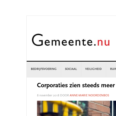
Skip
Skip
Skip
Skip
to
to
to
to
primary
main
primary
footer
navigation
content
sidebar
BEDRIJFSVOERING
SOCIAAL
VEILIGHEID
RUI
Corporaties zien steeds meer
8 november 2018
DOOR
ANNE-MARIE NOORDENBOS