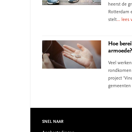
heerst de 
Rotterdam e
stelt
... lees
Hoe berei
armoede?
Veel werke
rondkomen m
project 'Vi
gemeenten h
Footer
SNEL NAAR