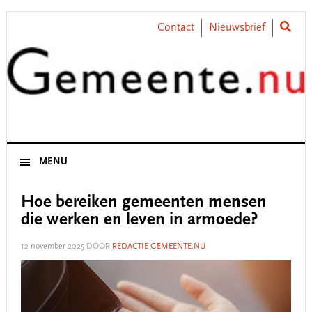
Skip
Skip
Skip
Skip
to
to
to
to
Contact
Nieuwsbrief
primary
main
primary
footer
navigation
content
sidebar
MENU
Hoe bereiken gemeenten mensen
die werken en leven in armoede?
12 november 2025
DOOR
REDACTIE GEMEENTE.NU