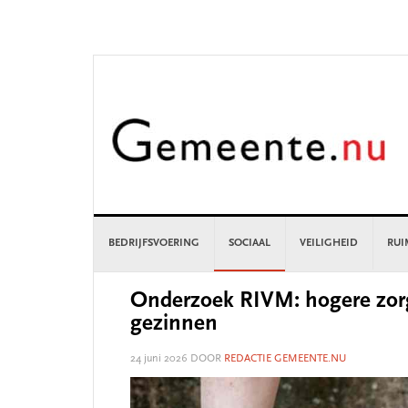
Skip
Skip
Skip
Skip
to
to
to
to
primary
main
primary
footer
navigation
content
sidebar
BEDRIJFSVOERING
SOCIAAL
VEILIGHEID
RUI
Onderzoek RIVM: hogere zorg
gezinnen
24 juni 2026
DOOR
REDACTIE GEMEENTE.NU