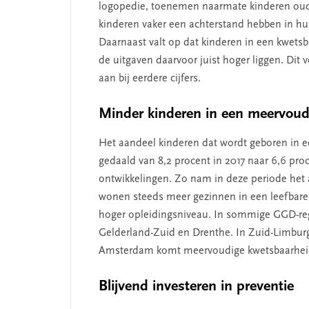
logopedie, toenemen naarmate kinderen ouder
kinderen vaker een achterstand hebben in hu
Daarnaast valt op dat kinderen in een kwets
de uitgaven daarvoor juist hoger liggen. Dit 
SEGMENT
aan bij eerdere cijfers.
Minder kinderen in een meervoudi
Het aandeel kinderen dat wordt geboren in e
gedaald van 8,2 procent in 2017 naar 6,6 pro
ontwikkelingen. Zo nam in deze periode het 
wonen steeds meer gezinnen in een leefbare
hoger opleidingsniveau. In sommige GGD-regio’
Gelderland-Zuid en Drenthe. In Zuid-Limbur
 missie van Segment
‘Persoonlijk leid
Amsterdam komt meervoudige kwetsbaarheid j
begint bij zelfken
Blijvend investeren in preventie