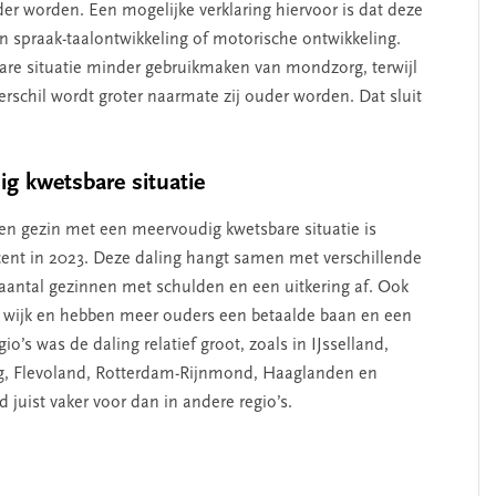
 worden. Een mogelijke verklaring hiervoor is dat deze
n spraak-taalontwikkeling of motorische ontwikkeling.
bare situatie minder gebruikmaken van mondzorg, terwijl
verschil wordt groter naarmate zij ouder worden. Dat sluit
SEGMENT
g kwetsbare situatie
en gezin met een meervoudig kwetsbare situatie is
cent in 2023. Deze daling hangt samen met verschillende
aantal gezinnen met schulden en een uitkering af. Ook
 wijk en hebben meer ouders een betaalde baan en een
s was de daling relatief groot, zoals in IJsselland,
g, Flevoland, Rotterdam-Rijnmond, Haaglanden en
erschap
‘Met een integrale aanpak
uist vaker voor dan in andere regio’s.
nis’
kun je de jeugd beter
helpen’