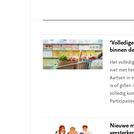
Reader
Interactions
‘Volledige
binnen de
Het volledi
niet met het
Aartsen in 
is of giften
volledig ku
Participati
Nieuwe ma
versterke