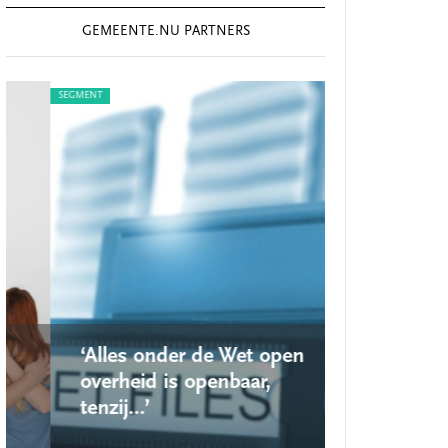
GEMEENTE.NU PARTNERS
SEGMENT
SEGMENT
‘Alles onder de Wet open
‘Nieuwe lo
overheid is openbaar,
school ro
tenzij…’
op’