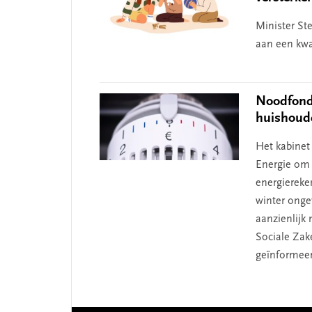
Minister St
aan een kwa
Noodfonds
huishoud
Het kabinet
Energie om
energiereke
winter onge
aanzienlijk 
Sociale Zak
geïnformeer