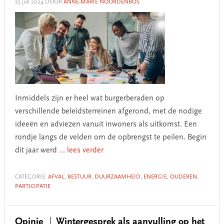
25 juli 2024
DOOR
ANNE-MARIE NOORDENBOS
Inmiddels zijn er heel wat burgerberaden op
verschillende beleidsterreinen afgerond, met de nodige
ideeën en adviezen vanuit inwoners als uitkomst. Een
rondje langs de velden om de opbrengst te peilen. Begin
dit jaar werd
... lees verder
CATEGORIE:
AFVAL
,
BESTUUR
,
DUURZAAMHEID
,
ENERGIE
,
OUDEREN
,
PARTICIPATIE
Opinie
Wintergesprek als aanvulling op het