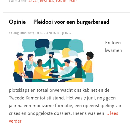
CATEGORIE:
AFVAL
,
BESTUUR
,
PARTICIPATIE
Opinie
Pleidooi voor een burgerberaad
22 augustus 2023
DOOR ANITA DE JONG
En toen
kwamen
plotsklaps en totaal onverwacht ons kabinet en de
Tweede Kamer tot stilstand. Het was 7 juni, nog geen
jaar na een moeizame formatie, een opeenstapeling van
crises en onopgeloste dossiers. Ineens was een
... lees
verder