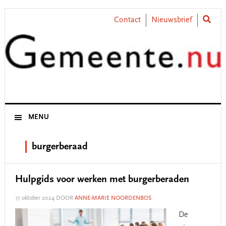
Skip
Skip
Skip
Skip
to
to
to
to
Contact
Nieuwsbrief
primary
main
primary
footer
navigation
content
sidebar
MENU
burgerberaad
Hulpgids voor werken met burgerberaden
17 oktober 2024
DOOR
ANNE-MARIE NOORDENBOS
De