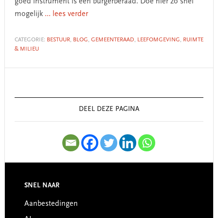
goed instrument is een burgerberaad. Doe hier zo snel
mogelijk
... lees verder
CATEGORIE:
BESTUUR
,
BLOG
,
GEMEENTERAAD
,
LEEFOMGEVING
,
RUIMTE
& MILIEU
Primary
Sidebar
DEEL DEZE PAGINA
SNEL NAAR
Footer
Aanbestedingen