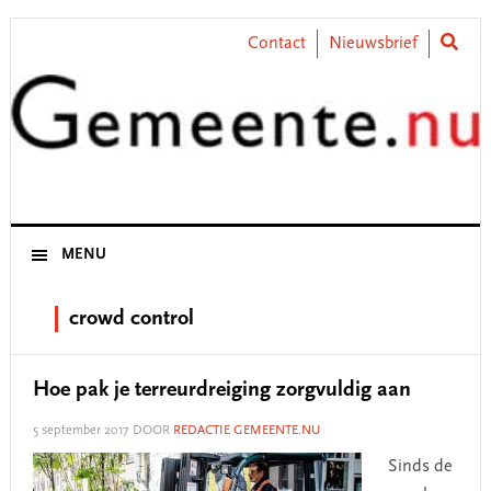
Skip
Skip
Skip
Skip
to
to
to
to
Contact
Nieuwsbrief
primary
main
primary
footer
navigation
content
sidebar
MENU
crowd control
Hoe pak je terreurdreiging zorgvuldig aan
5 september 2017
DOOR
REDACTIE GEMEENTE.NU
Sinds de