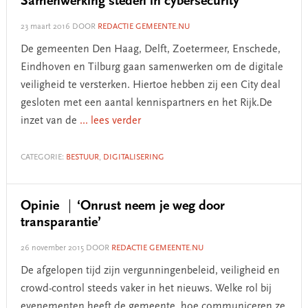
Samenwerking steden in cybersecurity
23 maart 2016
DOOR
REDACTIE GEMEENTE.NU
De gemeenten Den Haag, Delft, Zoetermeer, Enschede,
Eindhoven en Tilburg gaan samenwerken om de digitale
veiligheid te versterken. Hiertoe hebben zij een City deal
gesloten met een aantal kennispartners en het Rijk.De
inzet van de
... lees verder
CATEGORIE:
BESTUUR
,
DIGITALISERING
Opinie
‘Onrust neem je weg door
transparantie’
26 november 2015
DOOR
REDACTIE GEMEENTE.NU
De afgelopen tijd zijn vergunningenbeleid, veiligheid en
crowd-control steeds vaker in het nieuws. Welke rol bij
evenementen heeft de gemeente, hoe communiceren ze