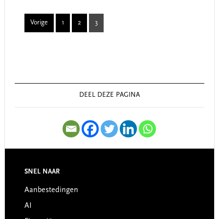
Vorige
1
2
3
Page
Page
Page
Primary
Sidebar
DEEL DEZE PAGINA
SNEL NAAR
Footer
Aanbestedingen
AI