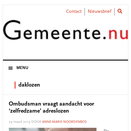
Skip
Skip
Skip
Skip
to
to
to
to
Contact
Nieuwsbrief
primary
main
primary
footer
navigation
content
sidebar
MENU
daklozen
Ombudsman vraagt aandacht voor
‘zelfredzame’ adreslozen
29 maart 2019
DOOR
ANNE-MARIE NOORDENBOS